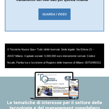
© Tecniche Nuove Spa • Tutti i diritti riservati. Sede legale: Via Eritrea 21 –
20157 Milano. Capitale sociale: 5.000.000 euro interamente versati. Codice
fiscale, Partita Iva e Iscrizione al Registro delle Imprese di Milano: 00753480151
Le tematiche di interesse per il settore delle
tecnologie e del management ospedaliero