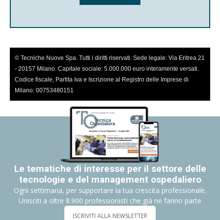
© Tecniche Nuove Spa. Tutti i diritti riservati. Sede legale: Via Eritrea 21
- 20157 Milano. Capitale sociale: 5.000.000 euro interamente versati.
Codice fiscale, Partita Iva e Iscrizione al Registro delle Imprese di
Milano: 00753480151
Le tematiche di interesse per il settore delle
tecnologie e del management ospedaliero
Ogni settimana, per supportare la tua crescita professionale.
Unisciti a oltre 8.900 professionisti che già ne fanno parte
ISCRIVITI ALLA NEWSLETTER