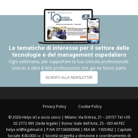
Le tematiche di interesse per il settore delle
tecnologie e del management ospedaliero
Ogni settimana, per supportare la tua crescita professionale.
Unisciti a oltre 8.900 professionisti che già ne fanno parte
ISCRIVITI ALLA NEWSLETTER
Privacy Policy
Cookie Policy
© 2026 Helyx srl a socio unico | Milano: Via Eritrea, 21 – 20157 Tel +39
02 2772 991 (Sede legale) | Roma: Viale dell'Arte, 25 - 00144 PEC
helyx.srl@legalmail.it | P.IVA 07106000966 | REA MI - 1935962 | Capitale
Sociale: €40.000 i.v. | Società soggetta a direzione e coordinamento di