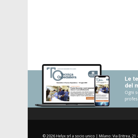
Le te
del 
Ogni s
profes
© 2026 Helyx srl a socio unico | Milano: Via Eritrea, 21