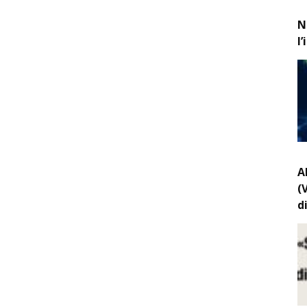
N
l
A
(
d