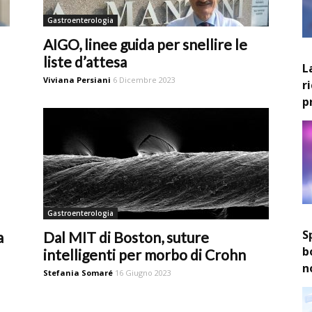
Gastroenterologia
AIGO, linee guida per snellire le
liste d’attesa
L
Viviana Persiani
6 Dicembre 2023
r
p
Gastroenterologia
S
a
Dal MIT di Boston, suture
b
intelligenti per morbo di Crohn
n
Stefania Somaré
16 Giugno 2023