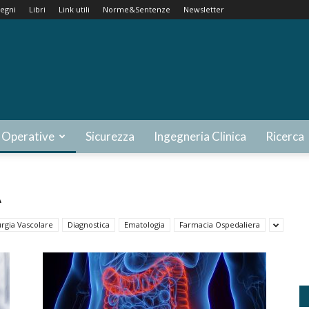
egni
Libri
Link utili
Norme&Sentenze
Newsletter
 Operative
Sicurezza
Ingegneria Clinica
Ricerca
A
urgia Vascolare
Diagnostica
Ematologia
Farmacia Ospedaliera