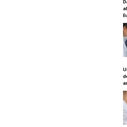
D
a
E
U
d
a