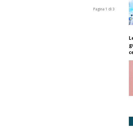
Pagina 1 di 3
L
g
c