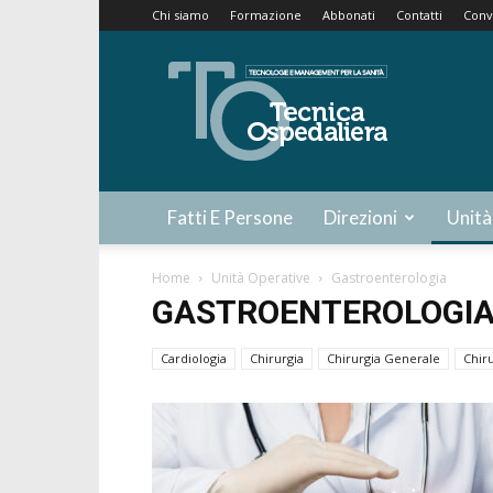
Chi siamo
Formazione
Abbonati
Contatti
Conv
Tecnica
Ospedaliera
Fatti E Persone
Direzioni
Unità
Home
Unità Operative
Gastroenterologia
GASTROENTEROLOGI
Cardiologia
Chirurgia
Chirurgia Generale
Chir