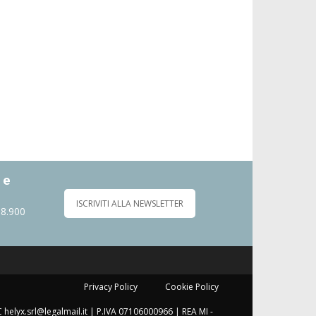
 e
ISCRIVITI ALLA NEWSLETTER
 8.900
Privacy Policy
Cookie Policy
C helyx.srl@legalmail.it | P.IVA 07106000966 | REA MI -