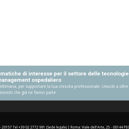
matiche di interesse per il settore delle tecnologie
management ospedaliero
ettimana, per supportare la tua crescita professionale. Unisciti a oltre
sionisti che già ne fanno parte
 – 20157 Tel +39 02 2772 991 (Sede legale) | Roma: Viale dell'Arte, 25 - 00144 PE