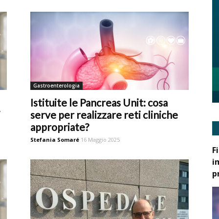
Gastroenterologia
Istituite le Pancreas Unit: cosa
i
serve per realizzare reti cliniche
appropriate?
Stefania Somaré
16 Maggio 2025
F
i
p