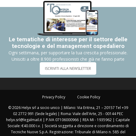
Le tematiche di interesse per il settore delle
tecnologie e del management ospedaliero
Ogni settimana, per supportare la tua crescita professionale.
Unisciti a oltre 8.900 professionisti che già ne fanno parte
ISCRIVITI ALLA NEWSLETTER
Privacy Policy
Cookie Policy
© 2026 Helyx srl a socio unico | Milano: Via Eritrea, 21 – 20157 Tel +39
02 2772 991 (Sede legale) | Roma: Viale dell'Arte, 25 - 00144 PEC
helyx.srl@legalmail.it | P.IVA 07106000966 | REA MI - 1935962 | Capitale
Sociale: €40.000 i.v. | Società soggetta a direzione e coordinamento di
Tecniche Nuove S.p.A. Registrazione: Tribunale di Milano n. 585 del