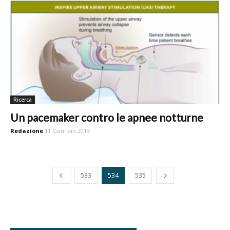
Ricerca
Un pacemaker contro le apnee notturne
Redazione
11 Gennaio 2013
533
534
535