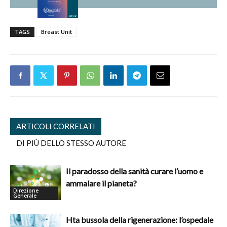
TAGS
Breast Unit
ARTICOLI CORRELATI
DI PIÙ DELLO STESSO AUTORE
Il paradosso della sanità curare l’uomo e
ammalare il pianeta?
Direzione
Generale
Hta bussola della rigenerazione: l’ospedale