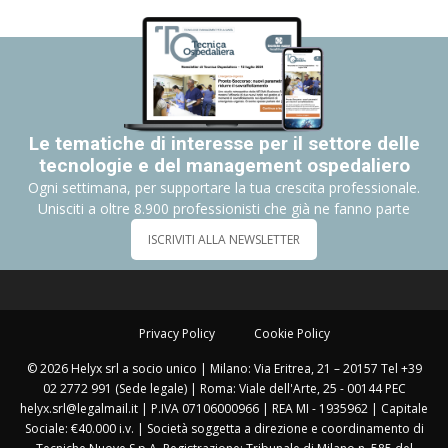
Le tematiche di interesse per il settore delle
tecnologie e del management ospedaliero
Ogni settimana, per supportare la tua crescita professionale.
Unisciti a oltre 8.900 professionisti che già ne fanno parte
ISCRIVITI ALLA NEWSLETTER
Privacy Policy
Cookie Policy
© 2026 Helyx srl a socio unico | Milano: Via Eritrea, 21 – 20157 Tel +39
02 2772 991 (Sede legale) | Roma: Viale dell'Arte, 25 - 00144 PEC
helyx.srl@legalmail.it | P.IVA 07106000966 | REA MI - 1935962 | Capitale
Sociale: €40.000 i.v. | Società soggetta a direzione e coordinamento di