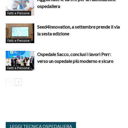
ospedaliera
Fatti e Persone
Seed4Innovation, a settembre prende il via
la sesta edizione
Fatti e Persone
Ospedale Sacco, conclusi i lavori Pnrr:
verso un ospedale più moderno e sicuro
Fatti e Persone
LEGGI TECNICA OSPEDALIERA