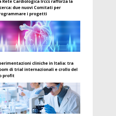
a Rete Cardiologica Irccs rafforza la
icerca: due nuovi Comitati per
rogrammare i progetti
perimentazioni cliniche in Italia: tra
oom di trial internazionali e crollo del
o profit