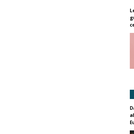
L
g
c
D
a
E