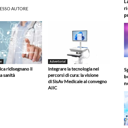
L
r
TESSO AUTORE
p
de
Advertorial
ica ridisegnano il
Integrare la tecnologia nei
S
la sanità
percorsi di cura: la visione
b
di SisAv Medicale al convegno
n
AIIC