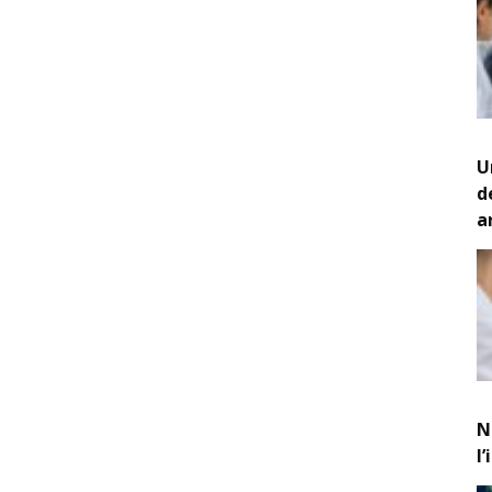
U
d
a
N
l