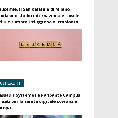
eucemie, il San Raffaele di Milano
uida uno studio internazionale: così le
ellule tumorali sfuggono al trapianto
01HEALTH
assault Systèmes e PariSanté Campus
lleati per la sanità digitale sovrana in
uropa