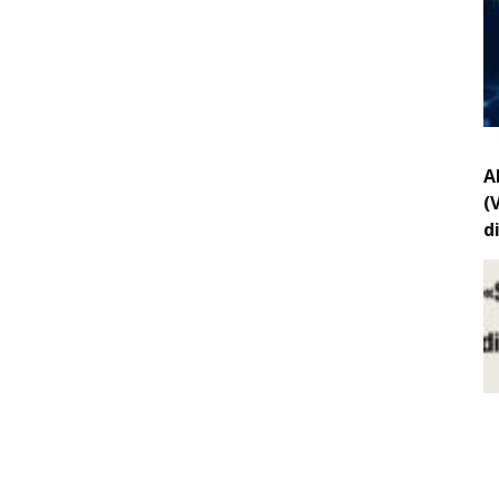
A
(
d