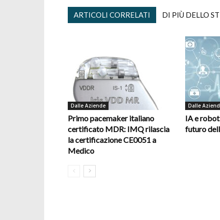
ARTICOLI CORRELATI
DI PIÙ DELLO S
Dalle Aziende
Dalle Azien
Primo pacemaker italiano
IA e robot
certificato MDR: IMQ rilascia
futuro del
la certificazione CE0051 a
Medico