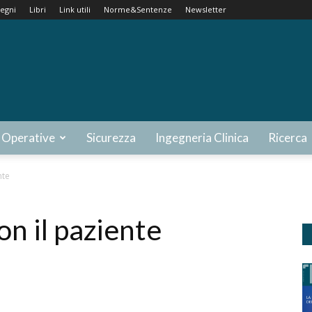
egni
Libri
Link utili
Norme&Sentenze
Newsletter
 Operative
Sicurezza
Ingegneria Clinica
Ricerca
nte
n il paziente