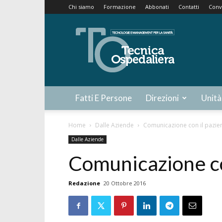
Chi siamo
Formazione
Abbonati
Contatti
Conv
Tecnica
Ospedaliera
Fatti E Persone
Direzioni
Unità
Home
Dalle Aziende
Comunicazione con il pazie
Dalle Aziende
Comunicazione co
Redazione
20 Ottobre 2016