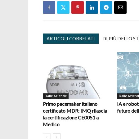
ARTICOLI CORRELATI
DI PIÙ DELLO S
Dalle Aziende
Dalle Azien
Primo pacemaker italiano
IA e robot
certificato MDR: IMQ rilascia
futuro del
la certificazione CE0051 a
Medico