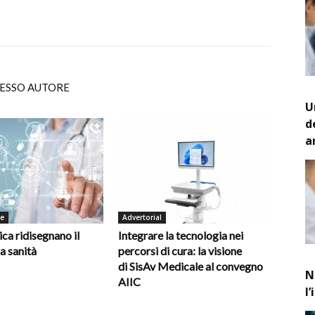
TESSO AUTORE
U
d
a
de
Advertorial
ica ridisegnano il
Integrare la tecnologia nei
la sanità
percorsi di cura: la visione
di SisAv Medicale al convegno
N
AIIC
l