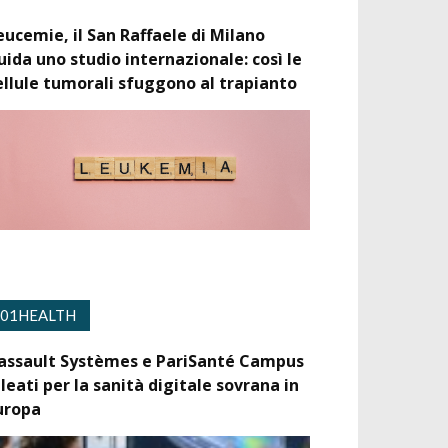
eucemie, il San Raffaele di Milano
uida uno studio internazionale: così le
ellule tumorali sfuggono al trapianto
01HEALTH
assault Systèmes e PariSanté Campus
lleati per la sanità digitale sovrana in
uropa