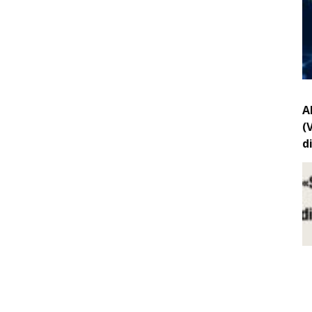
A
(
d