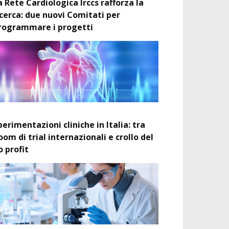
a Rete Cardiologica Irccs rafforza la
icerca: due nuovi Comitati per
rogrammare i progetti
perimentazioni cliniche in Italia: tra
oom di trial internazionali e crollo del
o profit