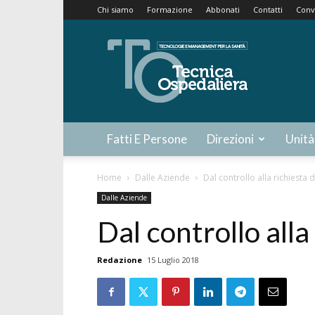
Chi siamo
Formazione
Abbonati
Contatti
Conv
Tecnica
Ospedaliera
Fatti E Persone
Direzioni
Unità
Home
Dalle Aziende
Dal controllo alla richiesta d
Dalle Aziende
Dal controllo alla
Redazione
15 Luglio 2018