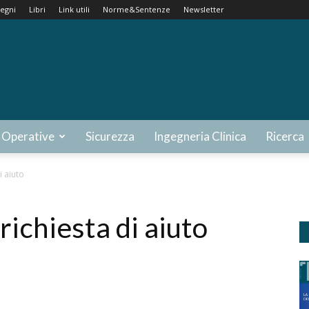
egni
Libri
Link utili
Norme&Sentenze
Newsletter
 Operative
Sicurezza
Ingegneria Clinica
Ricerca
i aiuto
 richiesta di aiuto