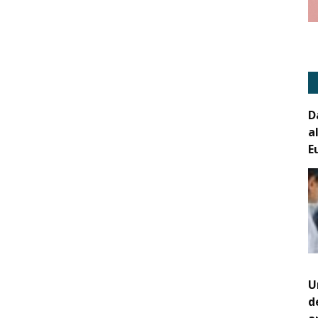
D
a
E
U
d