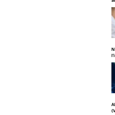
a
N
l
A
(