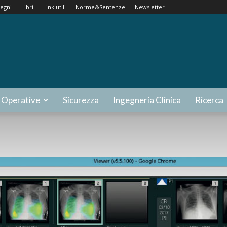
egni
Libri
Link utili
Norme&Sentenze
Newsletter
 Operative
Sicurezza
Ingegneria Clinica
Ricerca