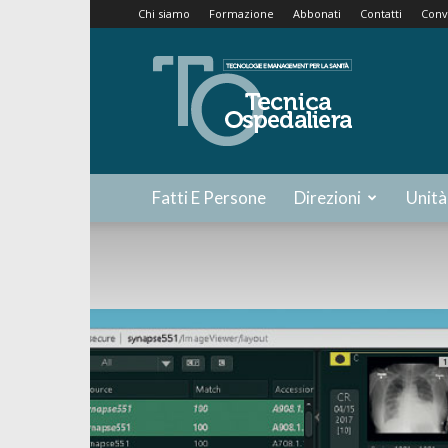
Chi siamo
Formazione
Abbonati
Contatti
Conv
Tecnica
Ospedaliera
Fatti E Persone
Direzioni
Unità