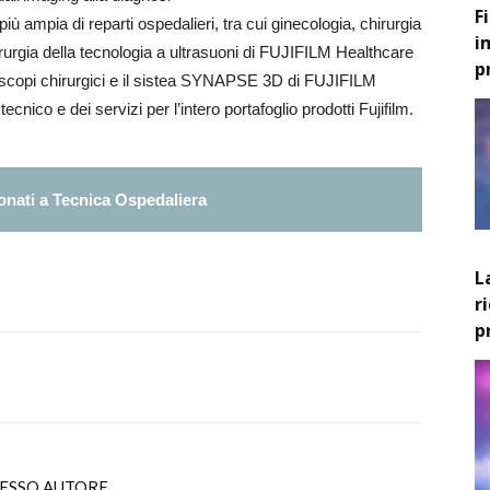
F
iù ampia di reparti ospedalieri, tra cui ginecologia, chirurgia
i
irurgia della tecnologia a ultrasuoni di FUJIFILM Healthcare
p
oscopi chirurgici e il sistea SYNAPSE 3D di FUJIFILM
cnico e dei servizi per l’intero portafoglio prodotti Fujifilm.
nati a Tecnica Ospedaliera
L
r
p
TESSO AUTORE