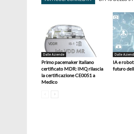
Dalle Aziende
Dalle Azien
Primo pacemaker italiano
IA e robot
certificato MDR: IMQ rilascia
futuro del
la certificazione CE0051 a
Medico