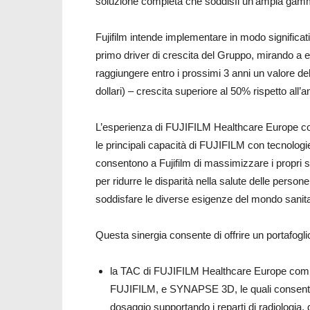
soluzione completa che soddisfi un’ampia gamm
Fujifilm intende implementare in modo significativ
primo driver di crescita del Gruppo, mirando a e
raggiungere entro i prossimi 3 anni un valore del
dollari) – crescita superiore al 50% rispetto all
L’esperienza di FUJIFILM Healthcare Europe c
le principali capacità di FUJIFILM con tecnolo
consentono a Fujifilm di massimizzare i propri se
per ridurre le disparità nella salute delle persone
soddisfare le diverse esigenze del mondo sanitar
Questa sinergia consente di offrire un portafogli
la TAC di FUJIFILM Healthcare Europe combinat
FUJIFILM, e SYNAPSE 3D, le quali consenton
dosaggio supportando i reparti di radiologia, 