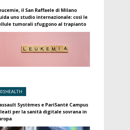
eucemie, il San Raffaele di Milano
uida uno studio internazionale: così le
ellule tumorali sfuggono al trapianto
01HEALTH
assault Systèmes e PariSanté Campus
lleati per la sanità digitale sovrana in
uropa