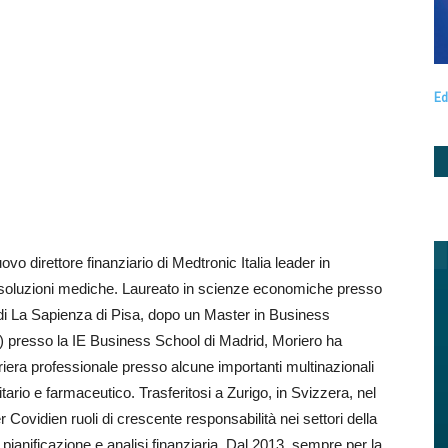
Ed
vo direttore finanziario di Medtronic Italia leader in
e soluzioni mediche. Laureato in scienze economiche presso
udi La Sapienza di Pisa, dopo un Master in Business
 presso la IE Business School di Madrid, Moriero ha
riera professionale presso alcune importanti multinazionali
itario e farmaceutico. Trasferitosi a Zurigo, in Svizzera, nel
 Covidien ruoli di crescente responsabilità nei settori della
a pianificazione e analisi finanziaria. Dal 2013, sempre per la