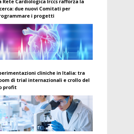
a Rete Cardiologica Irccs rafforza la
icerca: due nuovi Comitati per
rogrammare i progetti
perimentazioni cliniche in Italia: tra
oom di trial internazionali e crollo del
o profit