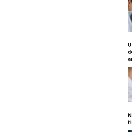
U
d
a
N
l