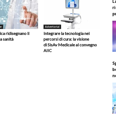
L
r
p
de
Advertorial
ica ridisegnano il
Integrare la tecnologia nei
la sanità
percorsi di cura: la visione
di SisAv Medicale al convegno
AIIC
S
b
n