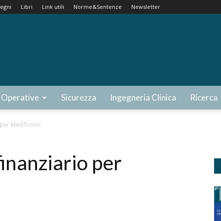
egni
Libri
Link utili
Norme&Sentenze
Newsletter
 Operative
Sicurezza
Ingegneria Clinica
Ricerca
o per MedTronic
inanziario per