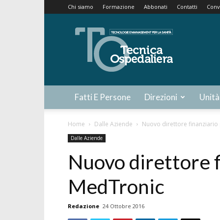
Chi siamo
Formazione
Abbonati
Contatti
Conv
Tecnica
Ospedaliera
Fatti E Persone
Direzioni
Unità
Home
Dalle Aziende
Nuovo direttore finanziari
Dalle Aziende
Nuovo direttore f
MedTronic
Redazione
24 Ottobre 2016