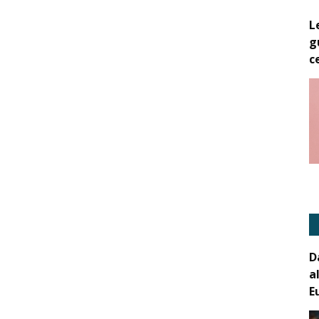
L
g
c
D
a
E