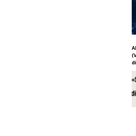
A
(
d