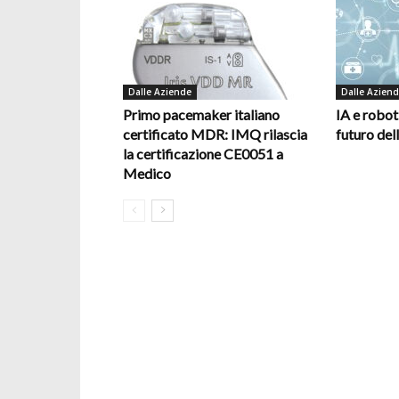
Dalle Aziende
Dalle Azien
Primo pacemaker italiano
IA e robot
certificato MDR: IMQ rilascia
futuro del
la certificazione CE0051 a
Medico