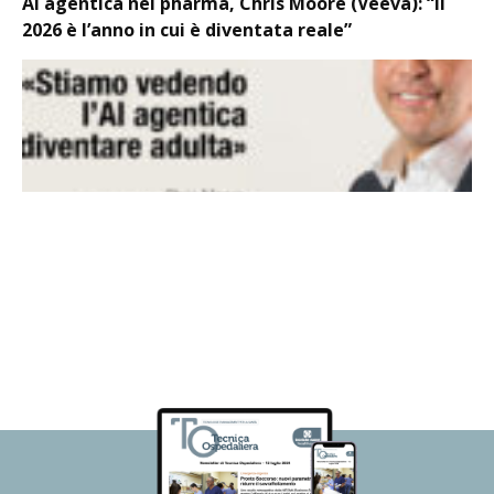
AI agentica nel pharma, Chris Moore (Veeva): “Il
2026 è l’anno in cui è diventata reale”