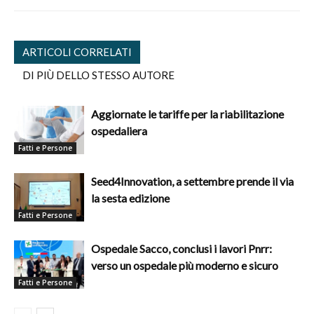
ARTICOLI CORRELATI
DI PIÙ DELLO STESSO AUTORE
Aggiornate le tariffe per la riabilitazione
ospedaliera
Fatti e Persone
Seed4Innovation, a settembre prende il via
la sesta edizione
Fatti e Persone
Ospedale Sacco, conclusi i lavori Pnrr:
verso un ospedale più moderno e sicuro
Fatti e Persone