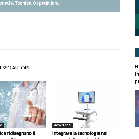
nati a Tecnica Ospedaliera
F
TESSO AUTORE
i
p
de
Advertorial
ica ridisegnano il
Integrare la tecnologia nei