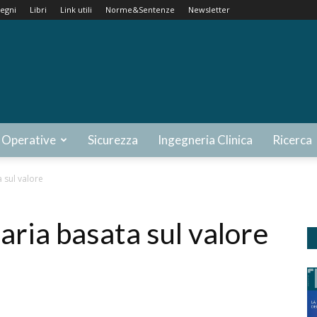
egni
Libri
Link utili
Norme&Sentenze
Newsletter
 Operative
Sicurezza
Ingegneria Clinica
Ricerca
 sul valore
ria basata sul valore