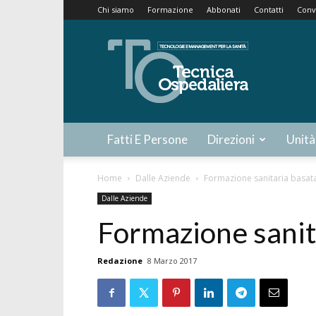
Chi siamo
Formazione
Abbonati
Contatti
Conv
Tecnica
Ospedaliera
Fatti E Persone
Direzioni
Unità
Home
Dalle Aziende
Formazione sanitaria basata
Dalle Aziende
Formazione sanita
Redazione
8 Marzo 2017