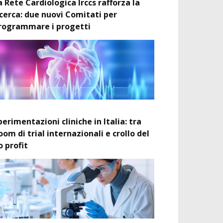
a Rete Cardiologica Irccs rafforza la
icerca: due nuovi Comitati per
rogrammare i progetti
perimentazioni cliniche in Italia: tra
oom di trial internazionali e crollo del
o profit