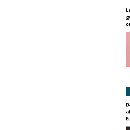
L
g
c
D
a
E