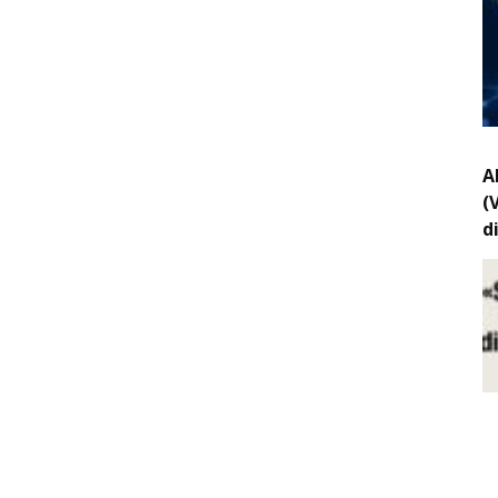
A
(
d