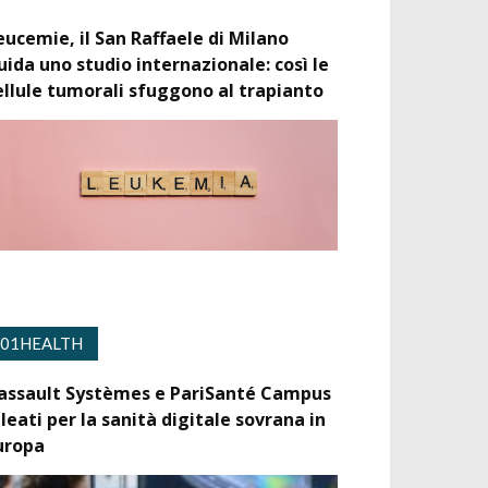
eucemie, il San Raffaele di Milano
uida uno studio internazionale: così le
ellule tumorali sfuggono al trapianto
01HEALTH
assault Systèmes e PariSanté Campus
lleati per la sanità digitale sovrana in
uropa