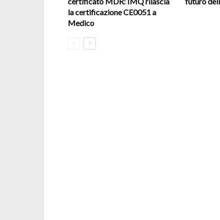
certificato MDR: IMQ rilascia
futuro del
la certificazione CE0051 a
Medico