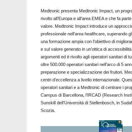
Medtronic presenta Medtronic Impact, un progra
rivolto all’Europa e all’area EMEA e che fa parte 
valore. Medtronic Impact introduce un approccio n
professionale nell’area healthcare, superando gli
una formazione ampia con l’obiettivo di migliorare g
e sul valore generato in un’ottica di accessibilit
argomenti ed è rivolto agli operatori sanitari di tu
oltre 500.000 operatori sanitari nell’arco di 5 ann
preparazione e specializzazione dei fruitori. M
centri d’eccellenza a livello internazionale. Que
operatori sanitari e a Medtronic di centrare i prop
Campus di Barcellona, l’IRCAD (Research Institu
Sunskill dell’Università di Stellenbosch, in Suda
Scozia.