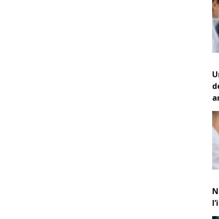
U
d
a
N
l