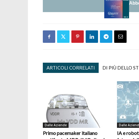
Abbo
ARTICOLI CORRELATI
DI PIÙ DELLO S
Dalle Aziende
Dalle Azien
Primo pacemaker italiano
IA e robot