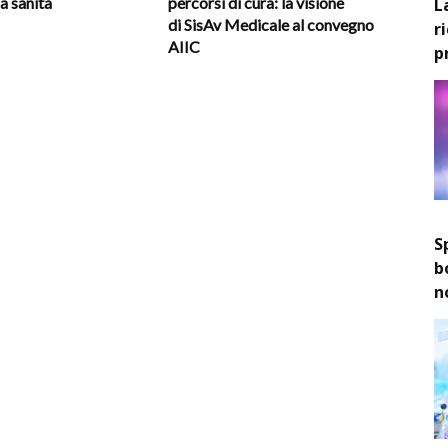
la sanità
percorsi di cura: la visione
L
di SisAv Medicale al convegno
r
AIIC
p
S
b
n