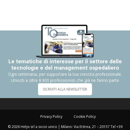
Le tematiche di interesse per il settore delle
tecnologie e del management ospedaliero
Ogni settimana, per supportare la tua crescita professionale.
Unisciti a oltre 8.900 professionisti che già ne fanno parte
ISCRIVITI ALLA NEWSLETTER
Privacy Policy
Cookie Policy
© 2026 Helyx srl a socio unico | Milano: Via Eritrea, 21 – 20157 Tel +39