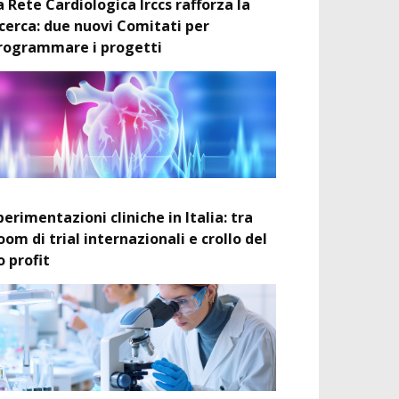
a Rete Cardiologica Irccs rafforza la
icerca: due nuovi Comitati per
rogrammare i progetti
perimentazioni cliniche in Italia: tra
oom di trial internazionali e crollo del
o profit