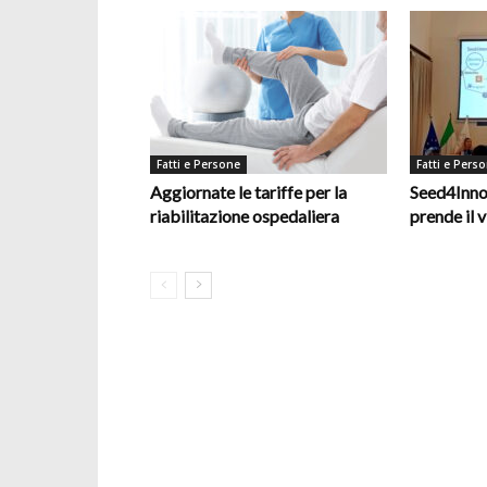
Fatti e Persone
Fatti e Pers
Aggiornate le tariffe per la
Seed4Inno
riabilitazione ospedaliera
prende il v