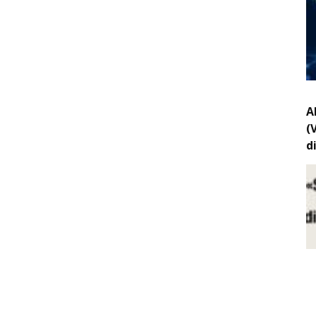
A
(
d