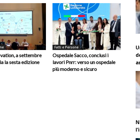
U
one
Fatti e Persone
d
vation, a settembre
Ospedale Sacco, conclusi i
a
ia la sesta edizione
lavori Pnrr: verso un ospedale
più moderno e sicuro
N
l