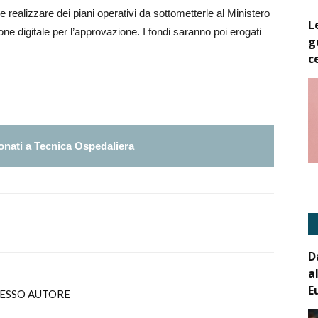
 realizzare dei piani operativi da sottometterle al Ministero
L
one digitale per l’approvazione. I fondi saranno poi erogati
g
c
nati a Tecnica Ospedaliera
D
a
E
TESSO AUTORE