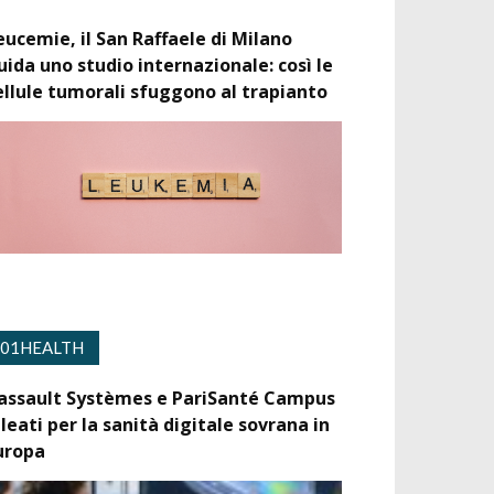
eucemie, il San Raffaele di Milano
uida uno studio internazionale: così le
ellule tumorali sfuggono al trapianto
01HEALTH
assault Systèmes e PariSanté Campus
lleati per la sanità digitale sovrana in
uropa