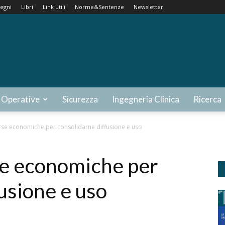
egni
Libri
Link utili
Norme&Sentenze
Newsletter
 Operative
Sicurezza
Ingegneria Clinica
Ricerca
orse economiche per consolidarne diffusione e uso
se economiche per
usione e uso