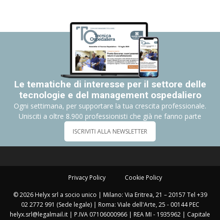
Le tematiche di interesse per il settore delle
tecnologie e del management ospedaliero
Ogni settimana, per supportare la tua crescita professionale.
Unisciti a oltre 8.900 professionisti che già ne fanno parte
ISCRIVITI ALLA NEWSLETTER
Privacy Policy
Cookie Policy
© 2026 Helyx srl a socio unico | Milano: Via Eritrea, 21 – 20157 Tel +39
02 2772 991 (Sede legale) | Roma: Viale dell'Arte, 25 - 00144 PEC
helyx.srl@legalmail.it | P.IVA 07106000966 | REA MI - 1935962 | Capitale