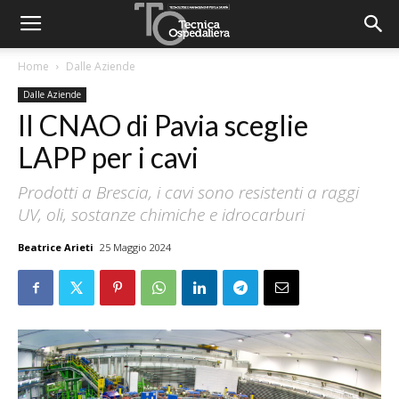
Home
Dalle Aziende
Dalle Aziende
Il CNAO di Pavia sceglie
LAPP per i cavi
Prodotti a Brescia, i cavi sono resistenti a raggi
UV, oli, sostanze chimiche e idrocarburi
Beatrice Arieti
25 Maggio 2024