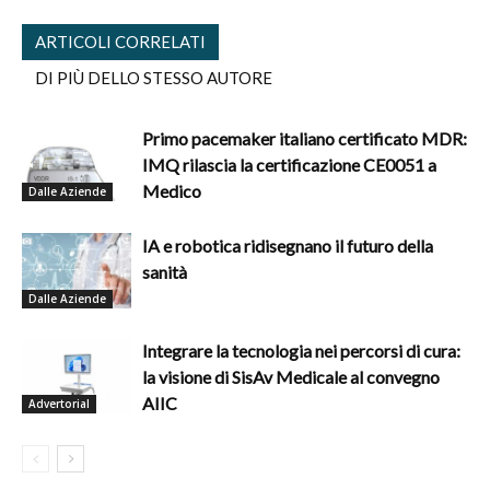
ARTICOLI CORRELATI
DI PIÙ DELLO STESSO AUTORE
Primo pacemaker italiano certificato MDR:
IMQ rilascia la certificazione CE0051 a
Medico
Dalle Aziende
IA e robotica ridisegnano il futuro della
sanità
Dalle Aziende
Integrare la tecnologia nei percorsi di cura:
la visione di SisAv Medicale al convegno
AIIC
Advertorial