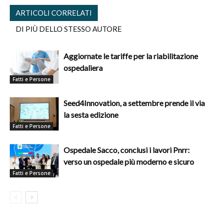
ARTICOLI CORRELATI
DI PIÙ DELLO STESSO AUTORE
Aggiornate le tariffe per la riabilitazione
ospedaliera
Fatti e Persone
Seed4Innovation, a settembre prende il via
la sesta edizione
Fatti e Persone
Ospedale Sacco, conclusi i lavori Pnrr:
verso un ospedale più moderno e sicuro
Fatti e Persone