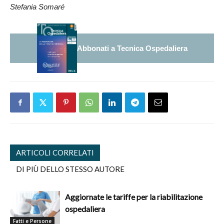
Stefania Somaré
Abbonati a Tecnica Ospedaliera
ARTICOLI CORRELATI
DI PIÙ DELLO STESSO AUTORE
Aggiornate le tariffe per la riabilitazione
ospedaliera
Fatti e Persone