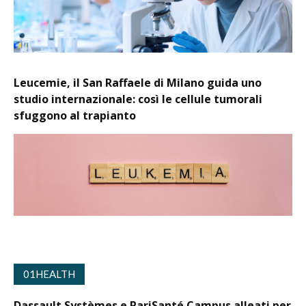
Leucemie, il San Raffaele di Milano guida uno
studio internazionale: così le cellule tumorali
sfuggono al trapianto
01HEALTH
Dassault Systèmes e PariSanté Campus alleati per