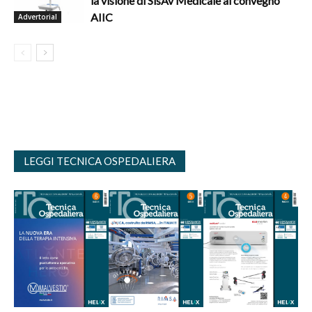
la visione di SisAv Medicale al convegno
AIIC
Advertorial
LEGGI TECNICA OSPEDALIERA