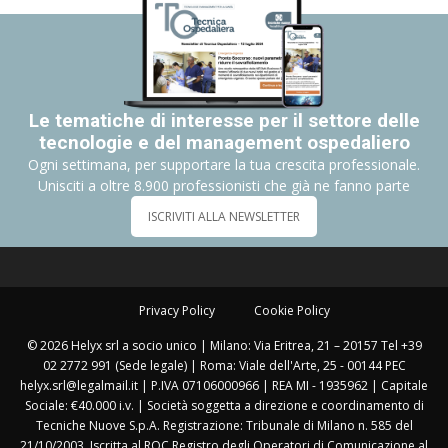
Le tematiche di interesse per il settore delle
tecnologie e del management ospedaliero
Ogni settimana, per supportare la tua crescita professionale.
Unisciti a oltre 8.900 professionisti che già ne fanno parte
ISCRIVITI ALLA NEWSLETTER
Privacy Policy
Cookie Policy
© 2026 Helyx srl a socio unico | Milano: Via Eritrea, 21 – 20157 Tel +39
02 2772 991 (Sede legale) | Roma: Viale dell'Arte, 25 - 00144 PEC
helyx.srl@legalmail.it | P.IVA 07106000966 | REA MI - 1935962 | Capitale
Sociale: €40.000 i.v. | Società soggetta a direzione e coordinamento di
Tecniche Nuove S.p.A. Registrazione: Tribunale di Milano n. 585 del
21/10/2003. Iscritta al ROC Registro degli Operatori di Comunicazione al