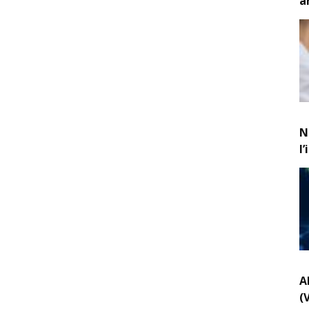
a
N
l
A
(