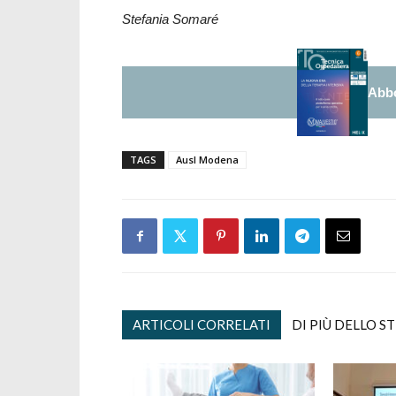
Stefania Somaré
Abbo
TAGS
Ausl Modena
ARTICOLI CORRELATI
DI PIÙ DELLO S