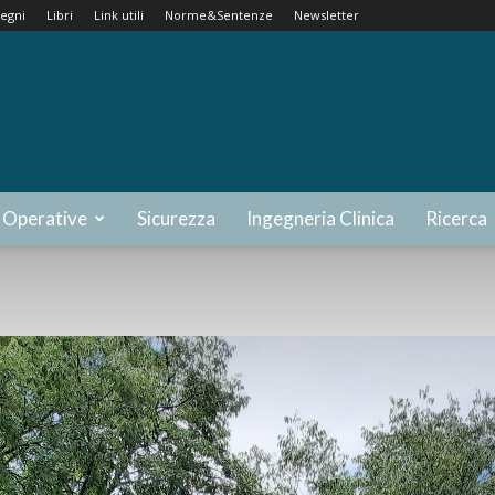
egni
Libri
Link utili
Norme&Sentenze
Newsletter
 Operative
Sicurezza
Ingegneria Clinica
Ricerca