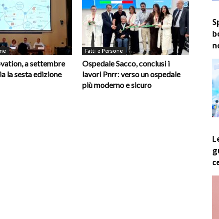
S
b
n
one
Fatti e Persone
vation, a settembre
Ospedale Sacco, conclusi i
ia la sesta edizione
lavori Pnrr: verso un ospedale
più moderno e sicuro
L
g
c