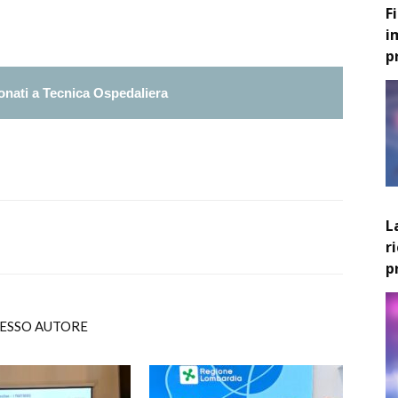
F
i
p
nati a Tecnica Ospedaliera
L
r
p
TESSO AUTORE