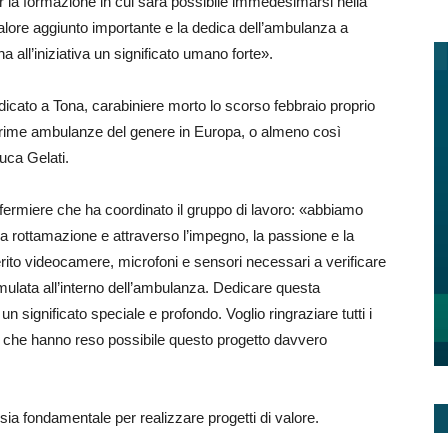
er la formazione in cui sarà possibile immedesimarsi nella
lore aggiunto importante e la dedica dell’ambulanza a
 all’iniziativa un significato umano forte».
dedicato a Tona, carabiniere morto lo scorso febbraio proprio
le prime ambulanze del genere in Europa, o almeno così
Luca Gelati.
infermiere che ha coordinato il gruppo di lavoro: «abbiamo
 rottamazione e attraverso l’impegno, la passione e la
erito videocamere, microfoni e sensori necessari a verificare
ulata all’interno dell’ambulanza. Dedicare questa
 significato speciale e profondo. Voglio ringraziare tutti i
nici che hanno reso possibile questo progetto davvero
ia fondamentale per realizzare progetti di valore.