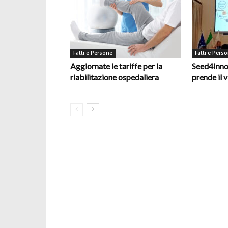
Fatti e Persone
Fatti e Pers
Aggiornate le tariffe per la
Seed4Inno
riabilitazione ospedaliera
prende il v