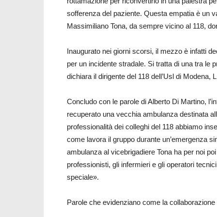
rottamazione per riconvertirlo in una palestra p
sofferenza del paziente. Questa empatia è un va
Massimiliano Tona, da sempre vicino al 118, dona
Inaugurato nei giorni scorsi, il mezzo è infatti 
per un incidente stradale. Si tratta di una tra 
dichiara il dirigente del 118 dell’Usl di Modena, 
Concludo con le parole di Alberto Di Martino, l’
recuperato una vecchia ambulanza destinata alla
professionalità dei colleghi del 118 abbiamo ins
come lavora il gruppo durante un’emergenza sim
ambulanza al vicebrigadiere Tona ha per noi poi un
professionisti, gli infermieri e gli operatori tec
speciale».
Parole che evidenziano come la collaborazione s