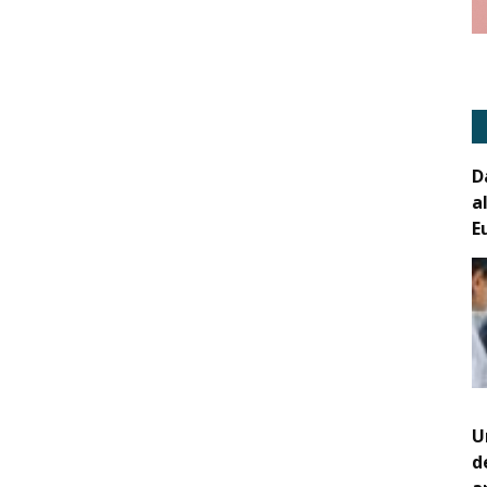
D
a
E
U
d