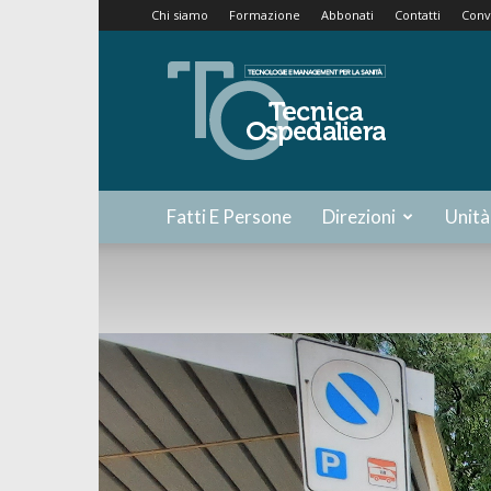
Chi siamo
Formazione
Abbonati
Contatti
Conv
Tecnica
Ospedaliera
Fatti E Persone
Direzioni
Unità