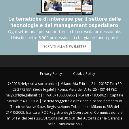
Le tematiche di interesse per il settore delle
tecnologie e del management ospedaliero
Ogni settimana, per supportare la tua crescita professionale.
Unisciti a oltre 8.900 professionisti che già ne fanno parte
ISCRIVITI ALLA NEWSLETTER
Privacy Policy
Cookie Policy
© 2026 Helyx srl a socio unico | Milano: Via Eritrea, 21 – 20157 Tel +39
02 2772 991 (Sede legale) | Roma: Viale dell'Arte, 25 - 00144 PEC
helyx.srl@legalmail.it | P.IVA 07106000966 | REA MI - 1935962 | Capitale
Sociale: €40.000 i.v. | Società soggetta a direzione e coordinamento di
Tecniche Nuove S.p.A. Registrazione: Tribunale di Milano n. 585 del
21/10/2003. Iscritta al ROC Registro degli Operatori di Comunicazione al
n° 6419 (delibera 236/01/Cons del 30.6.01 dell’Autorità per le Garanzie
nelle Comunicazioni)