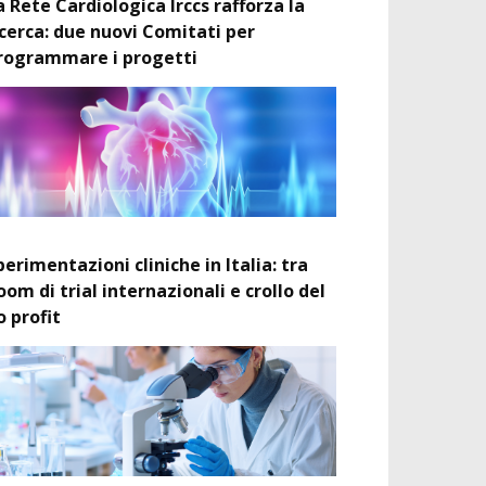
a Rete Cardiologica Irccs rafforza la
icerca: due nuovi Comitati per
rogrammare i progetti
perimentazioni cliniche in Italia: tra
oom di trial internazionali e crollo del
o profit