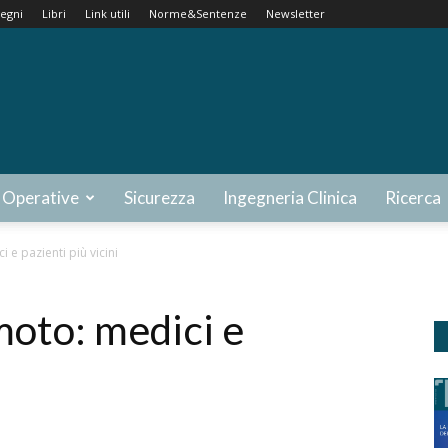
egni
Libri
Link utili
Norme&Sentenze
Newsletter
 Operative
Sicurezza
Ingegneria Clinica
Ricerca
e pazienti più vicini
oto: medici e
i