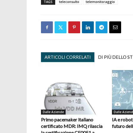
TAGS
teleconsulto
telemonitoraggio
ARTICOLI CORRELATI
DI PIÙ DELLO S
Dalle Aziende
Dalle Azien
Primo pacemaker italiano
IA e robot
certificato MDR: IMQ rilascia
futuro del
la certificazione CE0051 a