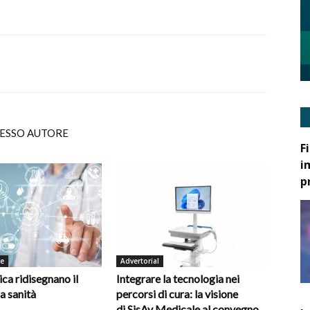
TESSO AUTORE
F
i
p
de
Advertorial
ica ridisegnano il
Integrare la tecnologia nei
la sanità
percorsi di cura: la visione
di SisAv Medicale al convegno