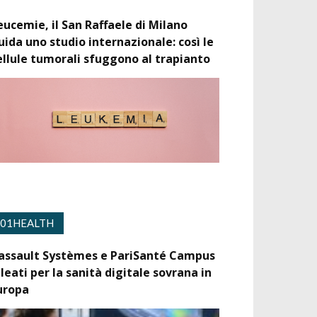
eucemie, il San Raffaele di Milano
uida uno studio internazionale: così le
ellule tumorali sfuggono al trapianto
01HEALTH
assault Systèmes e PariSanté Campus
lleati per la sanità digitale sovrana in
uropa