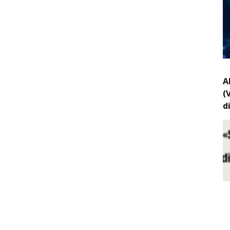
A
(
d