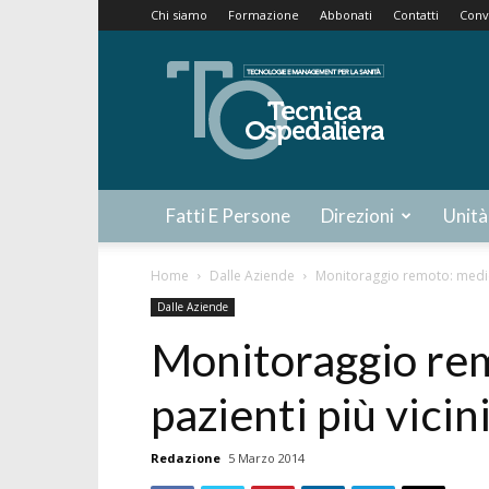
Chi siamo
Formazione
Abbonati
Contatti
Conv
Tecnica
Ospedaliera
Fatti E Persone
Direzioni
Unità
Home
Dalle Aziende
Monitoraggio remoto: medici 
Dalle Aziende
Monitoraggio rem
pazienti più vicin
Redazione
5 Marzo 2014