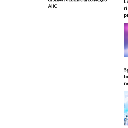
L
AIIC
r
p
S
b
n