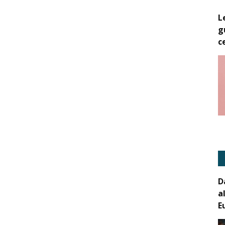
L
g
c
D
a
E