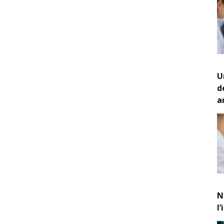
U
d
a
N
l