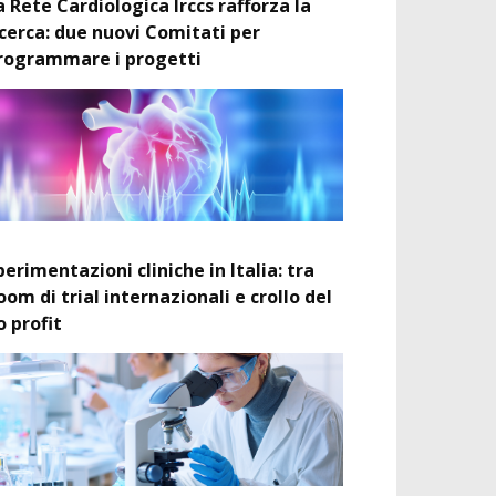
a Rete Cardiologica Irccs rafforza la
icerca: due nuovi Comitati per
rogrammare i progetti
perimentazioni cliniche in Italia: tra
oom di trial internazionali e crollo del
o profit