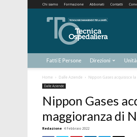
Chi siamo
Formazione
Abbonati
Contatti
Conv
Tecnica
Ospedaliera
Fatti E Persone
Direzioni
Unità
Home
Dalle Aziende
Nippon Gases acquisisce l
Dalle Aziende
Nippon Gases acq
maggioranza di 
Redazione
4 Febbraio 2022