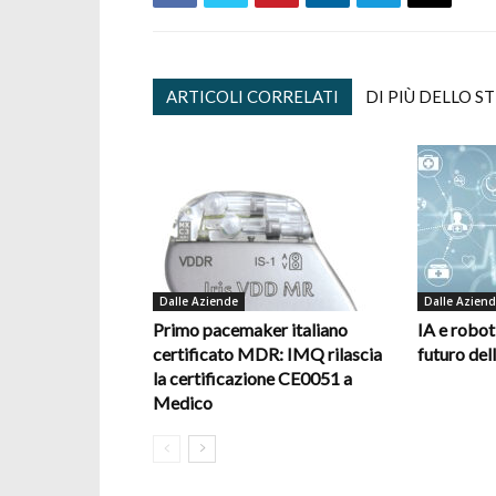
ARTICOLI CORRELATI
DI PIÙ DELLO S
Dalle Aziende
Dalle Azien
Primo pacemaker italiano
IA e robot
certificato MDR: IMQ rilascia
futuro del
la certificazione CE0051 a
Medico