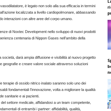
L
 vasodilatatore, è legato non solo alla sua efficacia in termini
r
o all’azione localizzata a livello cardiopolmonare, abbassando
p
do interazioni con altre aree del corpo umano.
tenze di Noxtec Development nello sviluppo di nuovi prodotti
sperienza centenaria di Nippon Gases nell’ambito della
ocietà, darà ampia diffusione e visibilità al nuovo progetto
S
ove geografie e creare valore sociale attraverso soluzioni
b
n
 terapie di ossido nitrico inalato saranno solo uno dei
saldi fondamentali l’innovazione, volta a migliorare la qualità
de sanitarie e ai pazienti.
o del settore medicale, affidandosi a un team competente,
damentali di entrambi i partner: affidabilità, qualità,