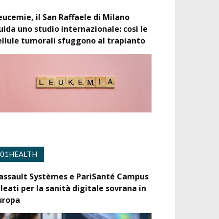
eucemie, il San Raffaele di Milano
uida uno studio internazionale: così le
ellule tumorali sfuggono al trapianto
01HEALTH
assault Systèmes e PariSanté Campus
lleati per la sanità digitale sovrana in
uropa