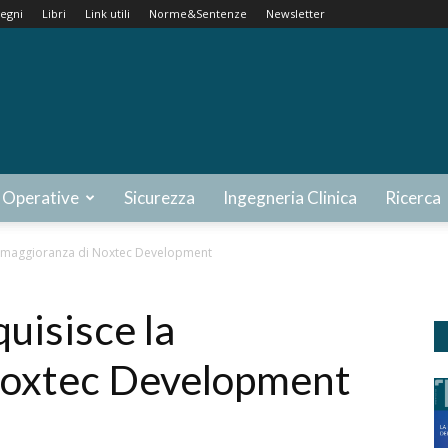
egni
Libri
Link utili
Norme&Sentenze
Newsletter
 Operative
Sicurezza
Ingegneria Clinica
Ricerca
a maggioranza di Noxtec Development
uisisce la
Noxtec Development