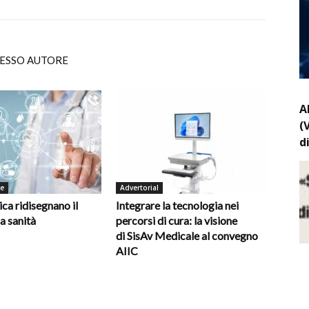
TESSO AUTORE
A
(
d
de
Advertorial
ica ridisegnano il
Integrare la tecnologia nei
la sanità
percorsi di cura: la visione
di SisAv Medicale al convegno
AIIC