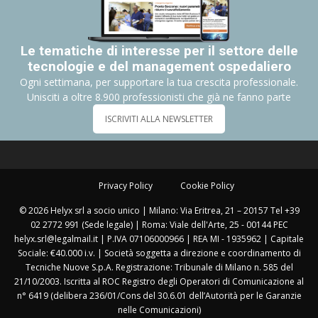
Le tematiche di interesse per il settore delle
tecnologie e del management ospedaliero
Ogni settimana, per supportare la tua crescita professionale.
Unisciti a oltre 8.900 professionisti che già ne fanno parte
ISCRIVITI ALLA NEWSLETTER
Privacy Policy
Cookie Policy
© 2026 Helyx srl a socio unico | Milano: Via Eritrea, 21 – 20157 Tel +39
02 2772 991 (Sede legale) | Roma: Viale dell'Arte, 25 - 00144 PEC
helyx.srl@legalmail.it | P.IVA 07106000966 | REA MI - 1935962 | Capitale
Sociale: €40.000 i.v. | Società soggetta a direzione e coordinamento di
Tecniche Nuove S.p.A. Registrazione: Tribunale di Milano n. 585 del
21/10/2003. Iscritta al ROC Registro degli Operatori di Comunicazione al
n° 6419 (delibera 236/01/Cons del 30.6.01 dell’Autorità per le Garanzie
nelle Comunicazioni)