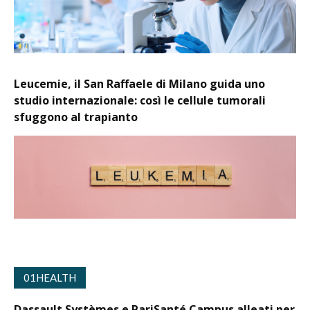
Leucemie, il San Raffaele di Milano guida uno
studio internazionale: così le cellule tumorali
sfuggono al trapianto
01HEALTH
Dassault Systèmes e PariSanté Campus alleati per