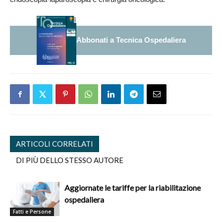
Abbonati a Tecnica Ospedaliera
ARTICOLI CORRELATI
DI PIÙ DELLO STESSO AUTORE
Aggiornate le tariffe per la riabilitazione
ospedaliera
Fatti e Persone