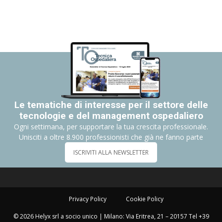
Le tematiche di interesse per il settore delle
tecnologie e del management ospedaliero
Ogni settimana, per supportare la tua crescita professionale.
Unisciti a oltre 8.900 professionisti che già ne fanno parte
ISCRIVITI ALLA NEWSLETTER
Privacy Policy
Cookie Policy
© 2026 Helyx srl a socio unico | Milano: Via Eritrea, 21 – 20157 Tel +39