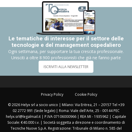
Le tematiche di interesse per il settore delle
tecnologie e del management ospedaliero
Ogni settimana, per supportare la tua crescita professionale.
Unisciti a oltre 8.900 professionisti che già ne fanno parte
ISCRIVITI ALLA NEWSLETTER
Privacy Policy
Cookie Policy
© 2026 Helyx srl a socio unico | Milano: Via Eritrea, 21 – 20157 Tel +39
02 2772 991 (Sede legale) | Roma: Viale dell'Arte, 25 - 00144 PEC
helyx.srl@legalmail.it | P.IVA 07106000966 | REA MI - 1935962 | Capitale
Sociale: €40.000 i.v. | Società soggetta a direzione e coordinamento di
Tecniche Nuove S.p.A. Registrazione: Tribunale di Milano n. 585 del