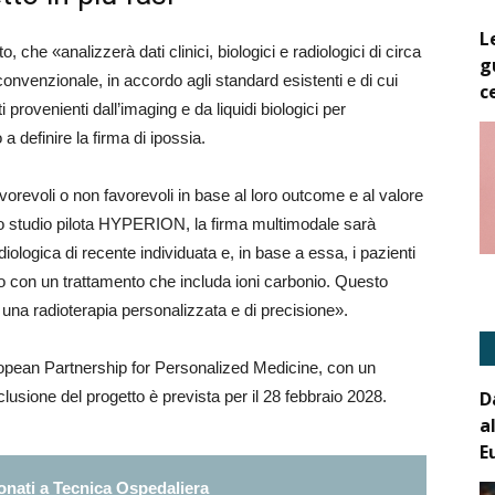
L
 che «analizzerà dati clinici, biologici e radiologici di circa
g
 convenzionale, in accordo agli standard esistenti e di cui
c
ti provenienti dall’imaging e da liquidi biologici per
a definire la firma di ipossia.
avorevoli o non favorevoli in base al loro outcome e al valore
ello studio pilota HYPERION, la firma multimodale sarà
iologica di recente individuata e, in base a essa, i pazienti
 o con un trattamento che includa ioni carbonio. Questo
na radioterapia personalizzata e di precisione».
uropean Partnership for Personalized Medicine, con un
D
lusione del progetto è prevista per il 28 febbraio 2028.
a
E
nati a Tecnica Ospedaliera