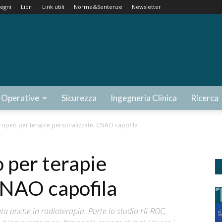
egni
Libri
Link utili
Norme&Sentenze
Newsletter
 Operative
Sicurezza
Ingegneria Clinica
Ricerca
ropeo per terapie personalizzate, CNAO capofila
 per terapie
CNAO capofila
a anche in radioterapia. Parte lo studio Hi-ROC,