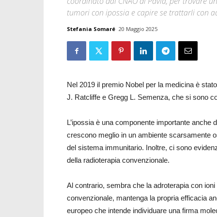
coordinato dal CNAO di Pavia, per trovare u
tumori con ipossia e capire se trattarli con a
Stefania Somaré
20 Maggio 2025
Nel 2019 il premio Nobel per la medicina è stato 
J. Ratcliffe e Gregg L. Semenza, che si sono conc
L’ipossia è una componente importante anche de
crescono meglio in un ambiente scarsamente ossi
del sistema immunitario. Inoltre, ci sono evidenze
della radioterapia convenzionale.
Al contrario, sembra che la adroterapia con ioni 
convenzionale, mantenga la propria efficacia anc
europeo che intende individuare una firma molec