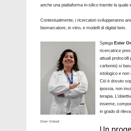
anche una piattaforma in-silico tramite la quale e
Contestualmente, i ricercatori svilupperanno an
biomarcatore, in vitro, e modelli di digital twin.
Spiega
Ester Or
ricercatrice pres
attuali protocolli
carbonio) si basa
istologico e non 
Ciò è dovuto sop
ipossia, non inva
terapia. L’obiett
insieme, compong
in grado di rileva
Ester Orlandi
Un proget