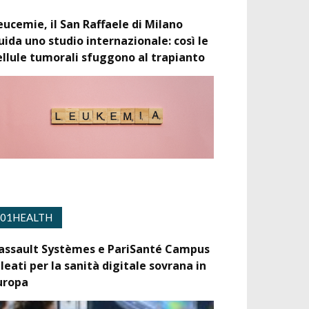
eucemie, il San Raffaele di Milano
uida uno studio internazionale: così le
ellule tumorali sfuggono al trapianto
01HEALTH
assault Systèmes e PariSanté Campus
lleati per la sanità digitale sovrana in
uropa