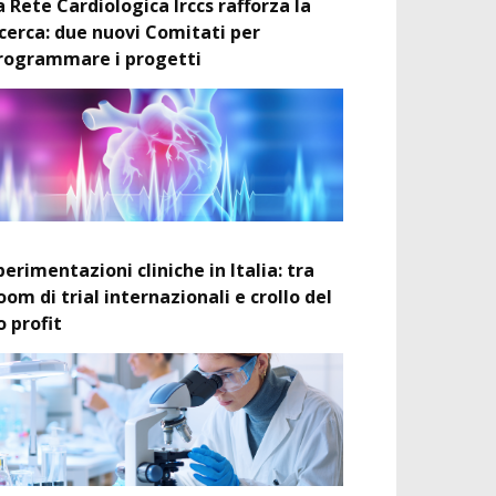
a Rete Cardiologica Irccs rafforza la
icerca: due nuovi Comitati per
rogrammare i progetti
perimentazioni cliniche in Italia: tra
oom di trial internazionali e crollo del
o profit