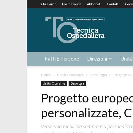
Chi siamo
Formazione
Abbonati
Contatti
Conv
Tecnica
Ospedaliera
Fatti E Persone
Direzioni
Unità
Home
Unità Operative
Oncologia
Progetto eu
Unità Operative
Oncologia
Progetto europeo
personalizzate, 
Verso una medicina sempre più personalizzat