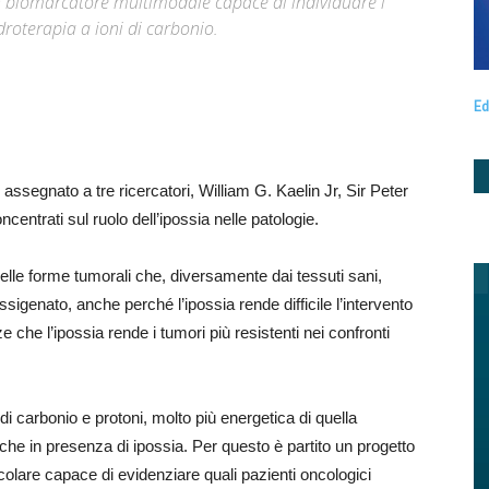
n biomarcatore multimodale capace di individuare i
droterapia a ioni di carbonio.
Ed
assegnato a tre ricercatori, William G. Kaelin Jr, Sir Peter
entrati sul ruolo dell’ipossia nelle patologie.
lle forme tumorali che, diversamente dai tessuti sani,
genato, anche perché l’ipossia rende difficile l’intervento
 che l’ipossia rende i tumori più resistenti nei confronti
di carbonio e protoni, molto più energetica di quella
he in presenza di ipossia. Per questo è partito un progetto
olare capace di evidenziare quali pazienti oncologici