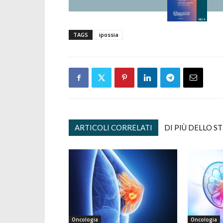
TAGS
ipossia
ARTICOLI CORRELATI
DI PIÙ DELLO S
Oncologia
Oncologia