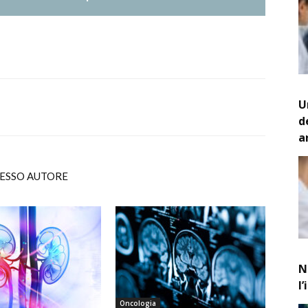
U
d
a
TESSO AUTORE
N
l
Oncologia