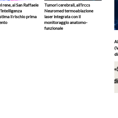
 rene, al San Raffaele
Tumori cerebrali, all’Irccs
’intelligenza
Neuromed termoablazione
 stima il rischio prima
laser integrata con il
vento
monitoraggio anatomo-
funzionale
A
(
d