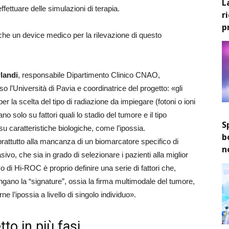
L
ffettuare delle simulazioni di terapia.
r
p
che un device medico per la rilevazione di questo
landi
, responsabile Dipartimento Clinico CNAO,
so l’Università di Pavia e coordinatrice del progetto: «gli
 per la scelta del tipo di radiazione da impiegare (fotoni o ioni
no solo su fattori quali lo stadio del tumore e il tipo
S
su caratteristiche biologiche, come l’ipossia.
b
rattutto alla mancanza di un biomarcatore specifico di
n
sivo, che sia in grado di selezionare i pazienti alla miglior
ivo di Hi-ROC è proprio definire una serie di fattori che,
ano la “signature”, ossia la firma multimodale del tumore,
rne l’ipossia a livello di singolo individuo».
to in più fasi