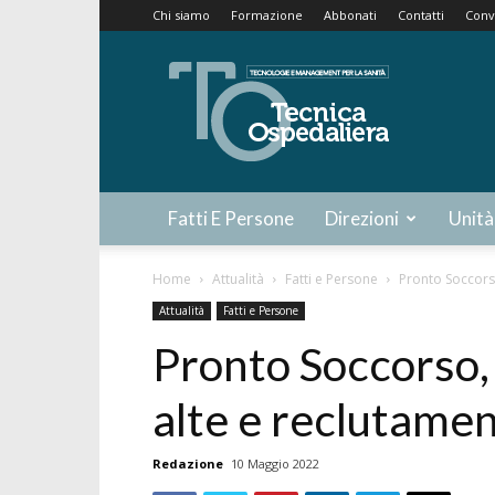
Chi siamo
Formazione
Abbonati
Contatti
Conv
Tecnica
Ospedaliera
Fatti E Persone
Direzioni
Unità
Home
Attualità
Fatti e Persone
Pronto Soccorso
Attualità
Fatti e Persone
Pronto Soccorso, 
alte e reclutamen
Redazione
10 Maggio 2022