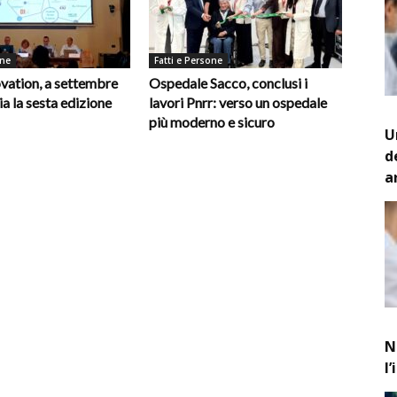
one
Fatti e Persone
vation, a settembre
Ospedale Sacco, conclusi i
ia la sesta edizione
lavori Pnrr: verso un ospedale
più moderno e sicuro
U
d
a
N
l