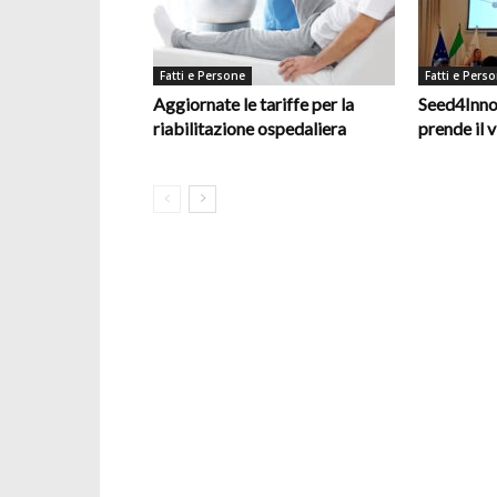
Fatti e Persone
Fatti e Pers
Aggiornate le tariffe per la
Seed4Inno
riabilitazione ospedaliera
prende il v