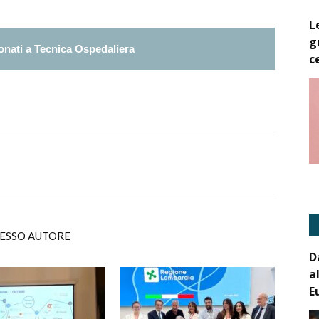
L
g
nati a Tecnica Ospedaliera
c
TESSO AUTORE
D
a
E