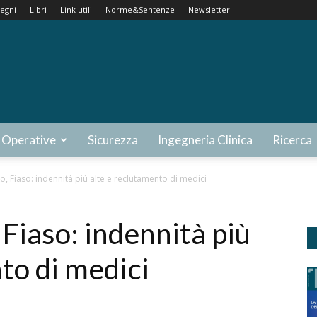
egni
Libri
Link utili
Norme&Sentenze
Newsletter
 Operative
Sicurezza
Ingegneria Clinica
Ricerca
, Fiaso: indennità più alte e reclutamento di medici
Fiaso: indennità più
to di medici