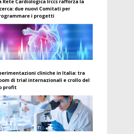
a Rete Cardiologica Irccs rafforza la
icerca: due nuovi Comitati per
rogrammare i progetti
perimentazioni cliniche in Italia: tra
oom di trial internazionali e crollo del
o profit