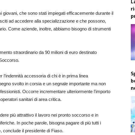
L
r
i giovani, che sono stati impiegati efficacemente durante il
p
sciti ad accedere alla specializzazione e che possono,
tario. Come aziende, inoltre, abbiamo bisogno di strumenti
mento straordinario da 90 milioni di euro destinato
o Soccorso.
S
r l’indennità accessoria di chi è in prima linea
b
pegno svolto in corsia e un segnale importante ma non
n
ofessionisti. Occorre incrementare ulteriormente l’importo
peratori sanitari di area critica.
ere più attrattivo il lavoro nei pronto soccorso e in
riferiche. In poche parole, bisogna pagare di più tutti i
 conclude il presidente di Fiaso.