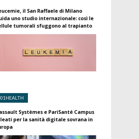
eucemie, il San Raffaele di Milano
uida uno studio internazionale: così le
ellule tumorali sfuggono al trapianto
01HEALTH
assault Systèmes e PariSanté Campus
lleati per la sanità digitale sovrana in
uropa