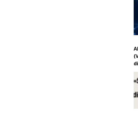
A
(
d