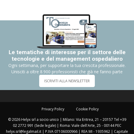
Le tematiche di interesse per il settore delle
tecnologie e del management ospedaliero
Ogni settimana, per supportare la tua crescita professionale.
Unisciti a oltre 8.900 professionisti che già ne fanno parte
ISCRIVITI ALLA NEWSLETTER
Privacy Policy
Cookie Policy
© 2026 Helyx srl a socio unico | Milano: Via Eritrea, 21 – 20157 Tel +39
02 2772 991 (Sede legale) | Roma: Viale dell'Arte, 25 - 00144 PEC
helyx.srl@legalmail.it | P.IVA 07106000966 | REA MI - 1935962 | Capitale