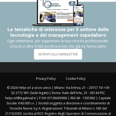
Le tematiche di interesse per il settore delle
tecnologie e del management ospedaliero
Ogni settimana, per supportare la tua crescita professionale.
Unisciti a oltre 8.900 professionisti che già ne fanno parte
ISCRIVITI ALLA NEWSLETTER
Privacy Policy
Cookie Policy
© 2026 Helyx srl a socio unico | Milano: Via Eritrea, 21 – 20157 Tel +39
02 2772 991 (Sede legale) | Roma: Viale dell'Arte, 25 - 00144 PEC
helyx.srl@legalmail.it | P.IVA 07106000966 | REA MI - 1935962 | Capitale
Sociale: €40.000 i.v. | Società soggetta a direzione e coordinamento di
Tecniche Nuove S.p.A. Registrazione: Tribunale di Milano n. 585 del
21/10/2003. Iscritta al ROC Registro degli Operatori di Comunicazione al