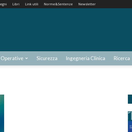
egni
Libri
Link utili
Norme&Sentenze
Newsletter
 Operative
Sicurezza
Ingegneria Clinica
Ricerca