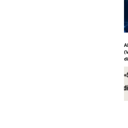
A
(
d