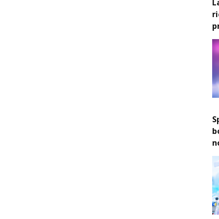
L
r
p
S
b
n