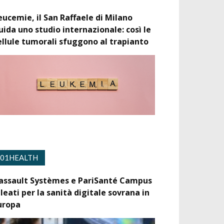
eucemie, il San Raffaele di Milano
uida uno studio internazionale: così le
ellule tumorali sfuggono al trapianto
01HEALTH
assault Systèmes e PariSanté Campus
lleati per la sanità digitale sovrana in
uropa