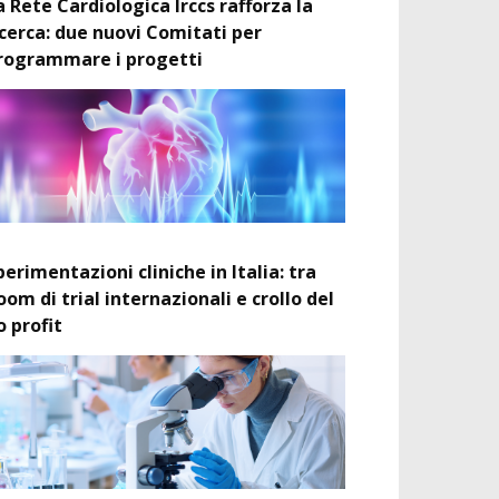
a Rete Cardiologica Irccs rafforza la
icerca: due nuovi Comitati per
rogrammare i progetti
perimentazioni cliniche in Italia: tra
oom di trial internazionali e crollo del
o profit