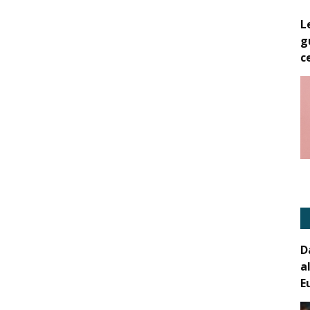
L
g
c
D
a
E