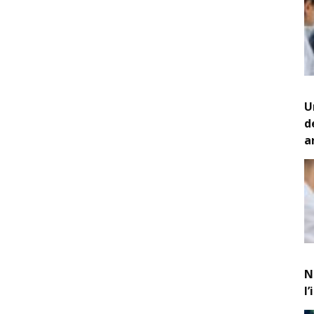
U
d
a
N
l