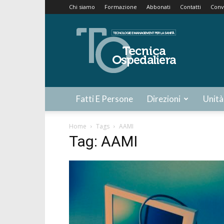
Chi siamo
Formazione
Abbonati
Contatti
Conv
Tecnica
Ospedaliera
Fatti E Persone
Direzioni
Unità
Home
Tags
AAMI
Tag: AAMI