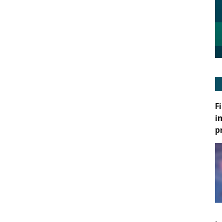
F
i
p