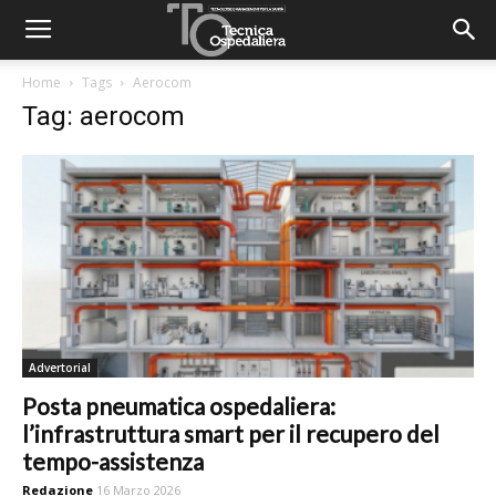
Home
Tags
Aerocom
Tag: aerocom
Advertorial
Posta pneumatica ospedaliera:
l’infrastruttura smart per il recupero del
tempo-assistenza
Redazione
16 Marzo 2026