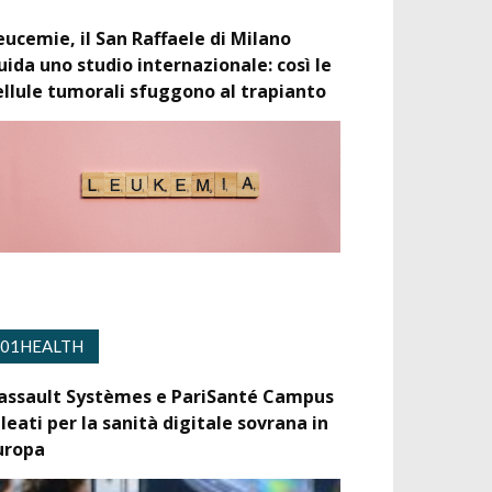
eucemie, il San Raffaele di Milano
uida uno studio internazionale: così le
ellule tumorali sfuggono al trapianto
01HEALTH
assault Systèmes e PariSanté Campus
lleati per la sanità digitale sovrana in
uropa