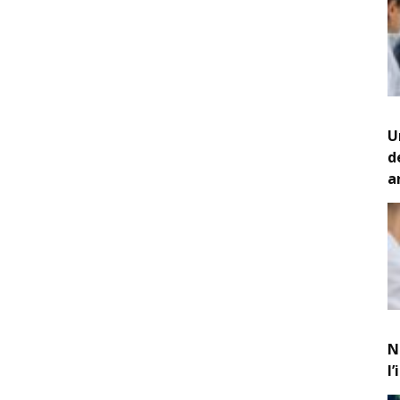
U
d
a
N
l