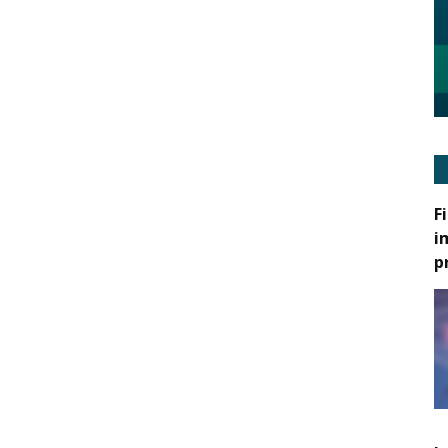
F
i
p