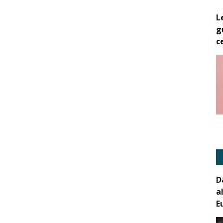
L
g
c
D
a
E