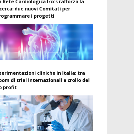
a Rete Cardiologica Irccs rafforza la
icerca: due nuovi Comitati per
rogrammare i progetti
perimentazioni cliniche in Italia: tra
oom di trial internazionali e crollo del
o profit