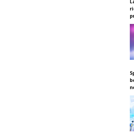
L
r
p
S
b
n