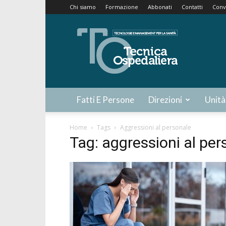
Chi siamo
Formazione
Abbonati
Contatti
Conv
Tecnica
Ospedaliera
Fatti E Persone
Direzioni
Unità
Home
Tags
Aggressioni al personale
Tag: aggressioni al per