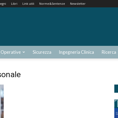
egni
Libri
Link utili
Norme&Sentenze
Newsletter
 Operative
Sicurezza
Ingegneria Clinica
Ricerca
sonale