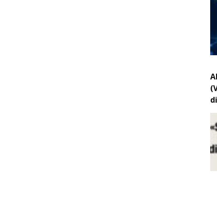
A
(
d