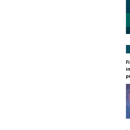
F
i
p