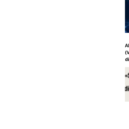
A
(
d