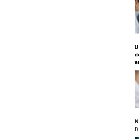
U
d
a
N
l