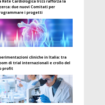
a Rete Cardiologica Irccs rafforza la
icerca: due nuovi Comitati per
rogrammare i progetti
perimentazioni cliniche in Italia: tra
oom di trial internazionali e crollo del
o profit