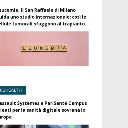
eucemie, il San Raffaele di Milano
uida uno studio internazionale: così le
ellule tumorali sfuggono al trapianto
01HEALTH
assault Systèmes e PariSanté Campus
lleati per la sanità digitale sovrana in
uropa