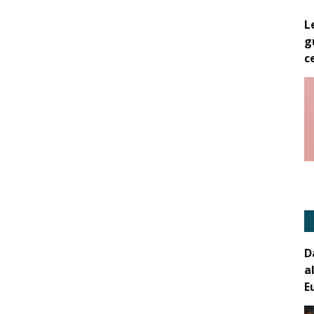
L
g
c
D
a
E