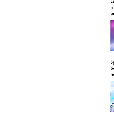
L
r
p
S
b
n