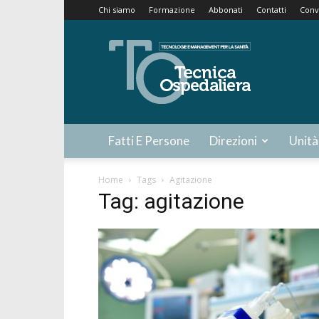
Chi siamo
Formazione
Abbonati
Contatti
Conv
Tecnica
Ospedaliera
Fatti E Persone
Direzioni
Unità
Home
Tags
Agitazione
Tag: agitazione