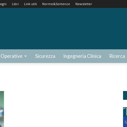
egni
Libri
Link utili
Norme&Sentenze
Newsletter
 Operative
Sicurezza
Ingegneria Clinica
Ricerca