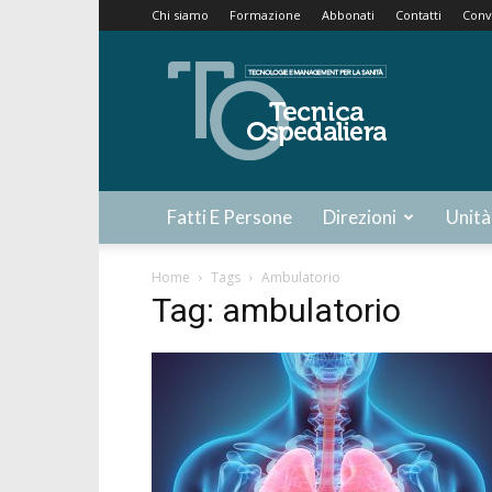
Chi siamo
Formazione
Abbonati
Contatti
Conv
Tecnica
Ospedaliera
Fatti E Persone
Direzioni
Unità
Home
Tags
Ambulatorio
Tag: ambulatorio