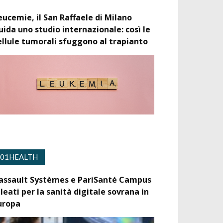
eucemie, il San Raffaele di Milano
uida uno studio internazionale: così le
ellule tumorali sfuggono al trapianto
01HEALTH
assault Systèmes e PariSanté Campus
lleati per la sanità digitale sovrana in
uropa