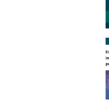
F
i
p