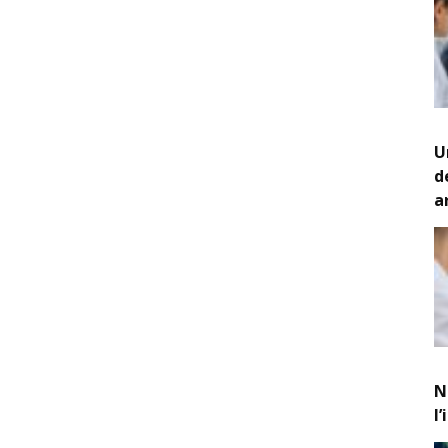
U
d
a
N
l