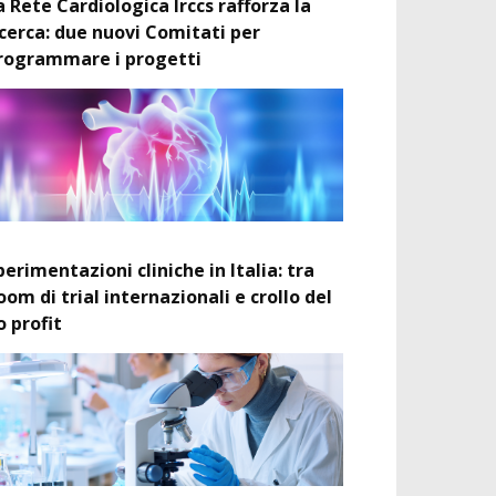
a Rete Cardiologica Irccs rafforza la
icerca: due nuovi Comitati per
rogrammare i progetti
perimentazioni cliniche in Italia: tra
oom di trial internazionali e crollo del
o profit