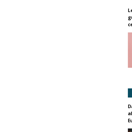
L
g
c
D
a
E