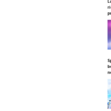
L
r
p
S
b
n