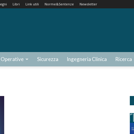
egni
Libri
Link utili
Norme&Sentenze
Newsletter
 Operative
Sicurezza
Ingegneria Clinica
Ricerca