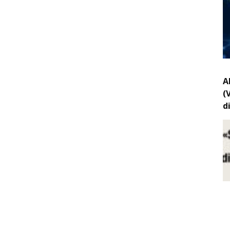
A
(
d