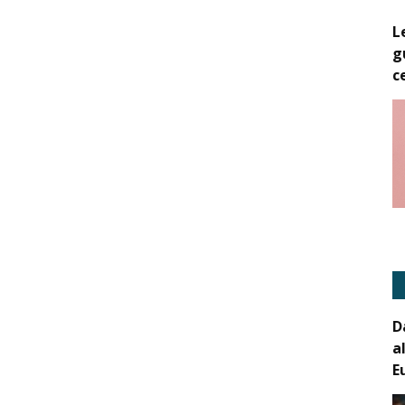
L
g
c
D
a
E