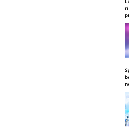
L
r
p
S
b
n