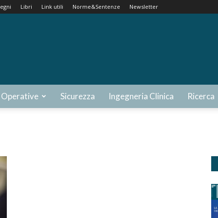
egni
Libri
Link utili
Norme&Sentenze
Newsletter
 Operative
Sicurezza
Ingegneria Clinica
Ricerca