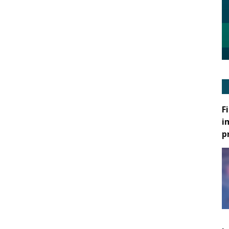
F
i
p