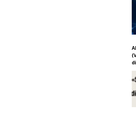
A
(
d