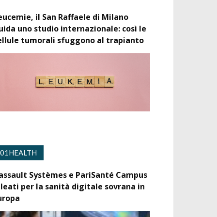
eucemie, il San Raffaele di Milano
uida uno studio internazionale: così le
ellule tumorali sfuggono al trapianto
01HEALTH
assault Systèmes e PariSanté Campus
lleati per la sanità digitale sovrana in
uropa