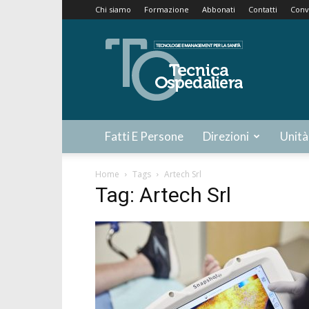
Chi siamo
Formazione
Abbonati
Contatti
Conv
Tecnica
Ospedaliera
Fatti E Persone
Direzioni
Unità
Home
Tags
Artech Srl
Tag: Artech Srl