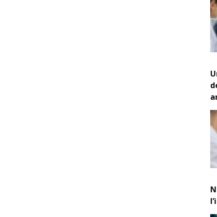
U
d
a
N
l