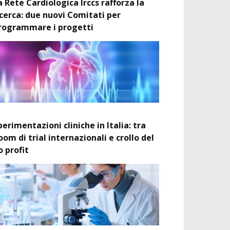
a Rete Cardiologica Irccs rafforza la
icerca: due nuovi Comitati per
rogrammare i progetti
perimentazioni cliniche in Italia: tra
oom di trial internazionali e crollo del
o profit