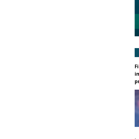
F
i
p