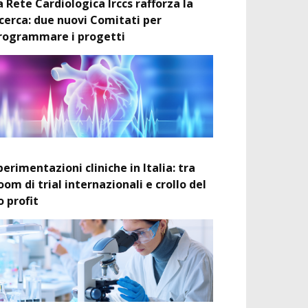
a Rete Cardiologica Irccs rafforza la
icerca: due nuovi Comitati per
rogrammare i progetti
perimentazioni cliniche in Italia: tra
oom di trial internazionali e crollo del
o profit