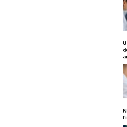
U
d
a
N
l