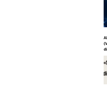
A
(
d