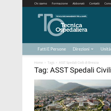
Chi siamo
Formazione
Abbonati
Contatti
Conv
Tecnica
Ospedaliera
Fatti E Persone
Direzioni
Unità
Home
Tags
ASST Spedali Civili di Brescia
Tag: ASST Spedali Civili