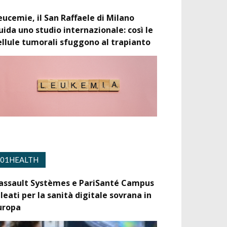
eucemie, il San Raffaele di Milano
uida uno studio internazionale: così le
ellule tumorali sfuggono al trapianto
01HEALTH
assault Systèmes e PariSanté Campus
lleati per la sanità digitale sovrana in
uropa