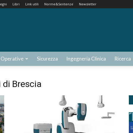
egni
Libri
Link utili
Norme&Sentenze
Newsletter
 Operative
Sicurezza
Ingegneria Clinica
Ricerca
 di Brescia