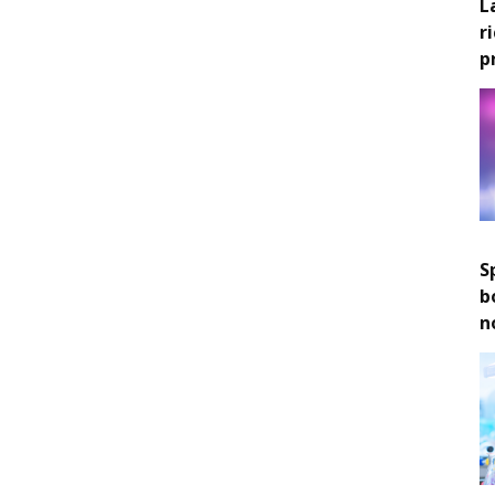
L
r
p
S
b
n