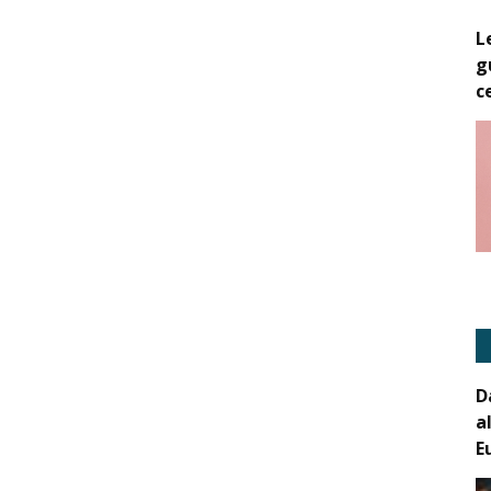
L
g
c
D
a
E