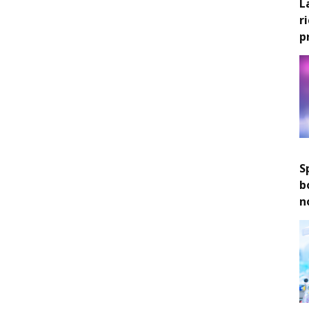
L
r
p
S
b
n