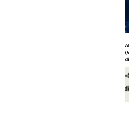
A
(
d