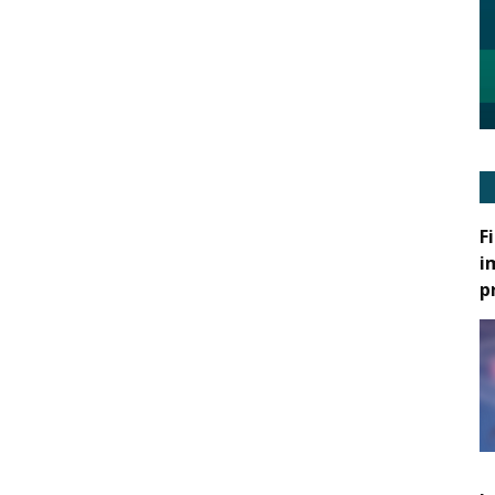
F
i
p