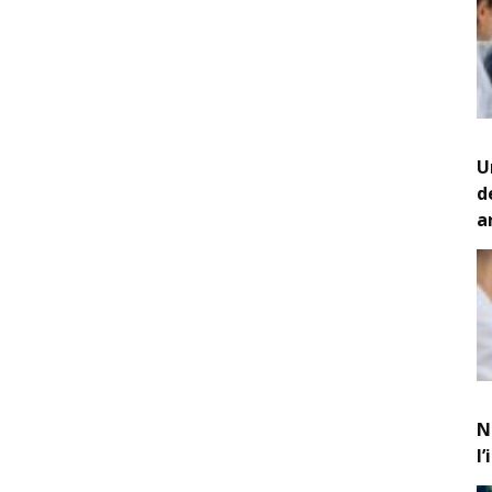
U
d
a
N
l