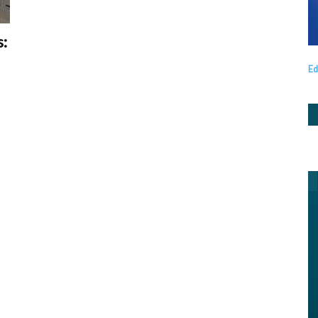
s:
Ed