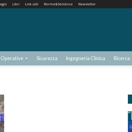
egni
Libri
Link utili
Norme&Sentenze
Newsletter
 Operative
Sicurezza
Ingegneria Clinica
Ricerca