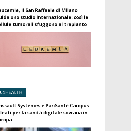
eucemie, il San Raffaele di Milano
uida uno studio internazionale: così le
ellule tumorali sfuggono al trapianto
01HEALTH
assault Systèmes e PariSanté Campus
lleati per la sanità digitale sovrana in
uropa