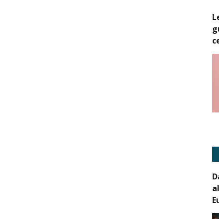
L
g
c
D
a
E