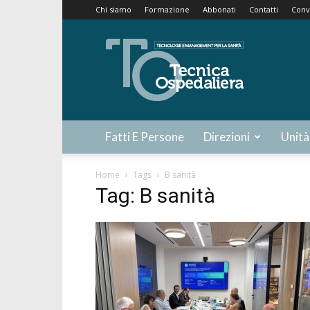
Chi siamo
Formazione
Abbonati
Contatti
Conv
Tecnica
Ospedaliera
Fatti E Persone
Direzioni
Unità
Home
Tags
B sanità
Tag: B sanità