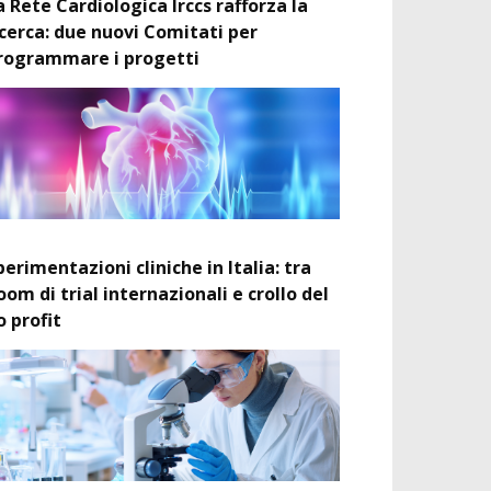
a Rete Cardiologica Irccs rafforza la
icerca: due nuovi Comitati per
rogrammare i progetti
perimentazioni cliniche in Italia: tra
oom di trial internazionali e crollo del
o profit