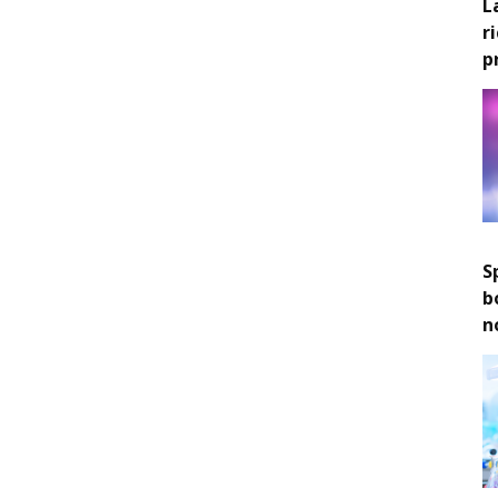
L
r
p
S
b
n