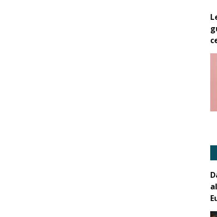
L
g
c
D
a
E