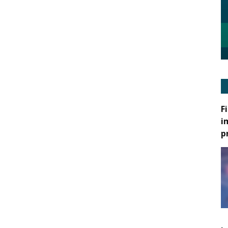
F
i
p