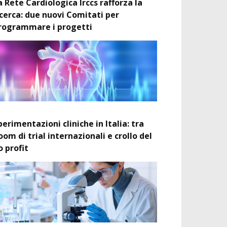
a Rete Cardiologica Irccs rafforza la
icerca: due nuovi Comitati per
rogrammare i progetti
perimentazioni cliniche in Italia: tra
oom di trial internazionali e crollo del
o profit