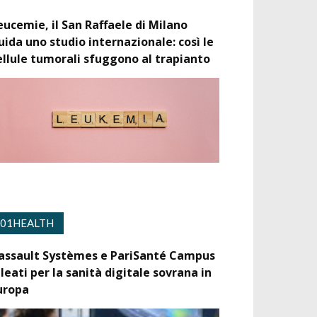
eucemie, il San Raffaele di Milano
uida uno studio internazionale: così le
ellule tumorali sfuggono al trapianto
01HEALTH
assault Systèmes e PariSanté Campus
lleati per la sanità digitale sovrana in
uropa