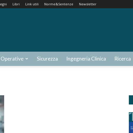
egni
Libri
Link utili
Norme&Sentenze
Newsletter
 Operative
Sicurezza
Ingegneria Clinica
Ricerca