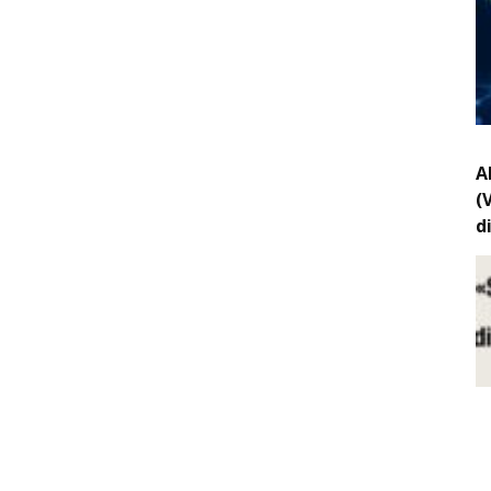
A
(
d