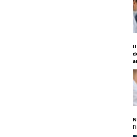
U
d
a
N
l