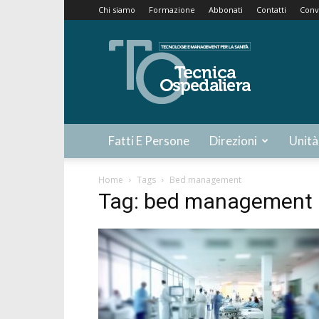
Chi siamo
Formazione
Abbonati
Contatti
Conv
Tecnica
Ospedaliera
Fatti E Persone
Direzioni
Unità
Home
Tags
Bed management
Tag: bed management