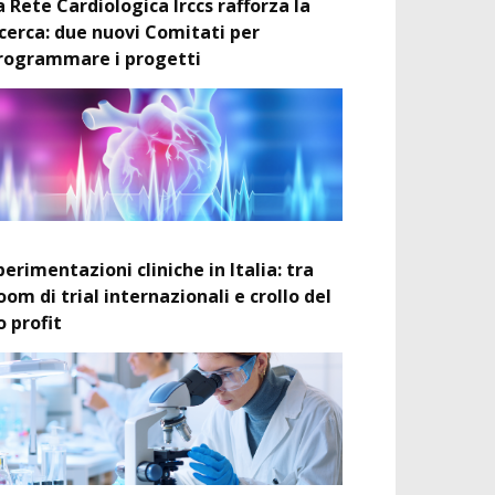
a Rete Cardiologica Irccs rafforza la
icerca: due nuovi Comitati per
rogrammare i progetti
perimentazioni cliniche in Italia: tra
oom di trial internazionali e crollo del
o profit