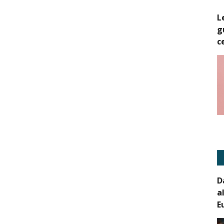
L
g
c
D
a
E