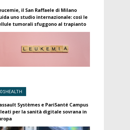
eucemie, il San Raffaele di Milano
uida uno studio internazionale: così le
ellule tumorali sfuggono al trapianto
01HEALTH
assault Systèmes e PariSanté Campus
lleati per la sanità digitale sovrana in
uropa