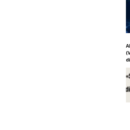
A
(
d