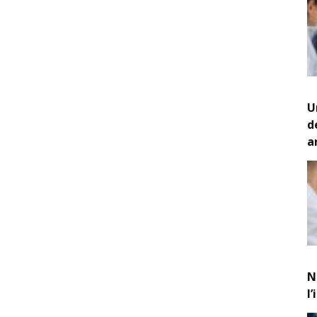
U
d
a
N
l