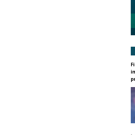
F
i
p