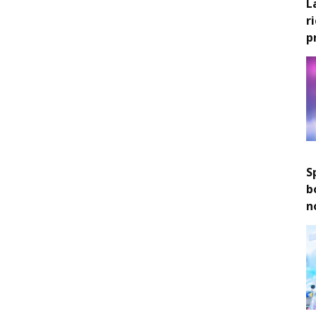
L
r
p
S
b
n