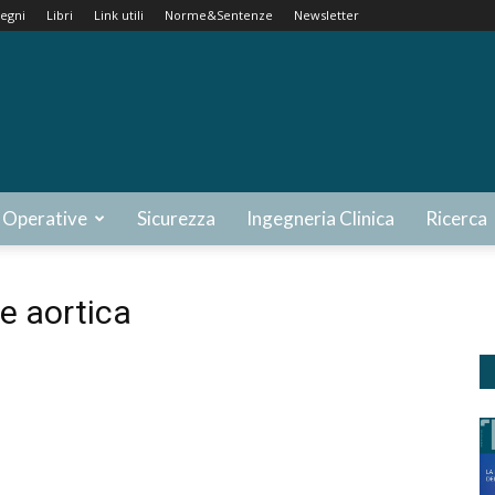
egni
Libri
Link utili
Norme&Sentenze
Newsletter
 Operative
Sicurezza
Ingegneria Clinica
Ricerca
re aortica