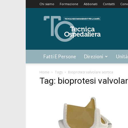
Chi siamo
Formazione
Abbonati
Contatti
Conv
Tecnica
Ospedaliera
Fatti E Persone
Direzioni
Unità
Home
Tags
Bioprotesi valvolare aortica
Tag: bioprotesi valvola