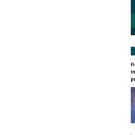
F
i
p