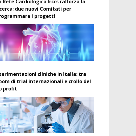
a Rete Cardiologica Irccs rafforza la
icerca: due nuovi Comitati per
rogrammare i progetti
perimentazioni cliniche in Italia: tra
oom di trial internazionali e crollo del
o profit