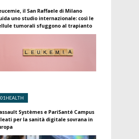
eucemie, il San Raffaele di Milano
uida uno studio internazionale: così le
ellule tumorali sfuggono al trapianto
01HEALTH
assault Systèmes e PariSanté Campus
lleati per la sanità digitale sovrana in
uropa