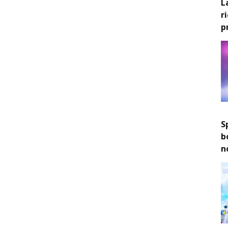
L
r
p
S
b
n