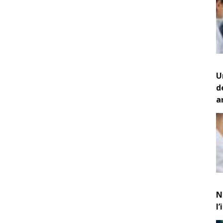
U
d
a
N
l