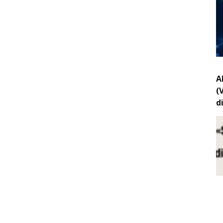
A
(
d