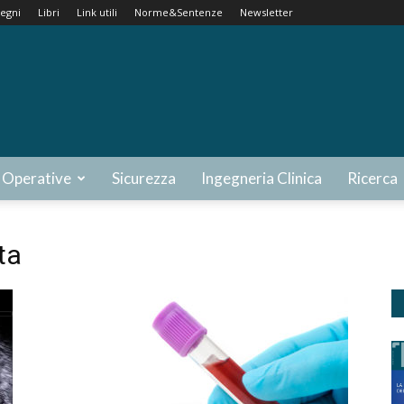
egni
Libri
Link utili
Norme&Sentenze
Newsletter
 Operative
Sicurezza
Ingegneria Clinica
Ricerca
ta