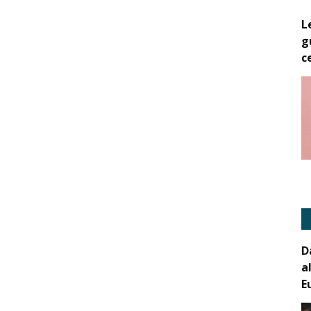
L
g
c
D
a
E