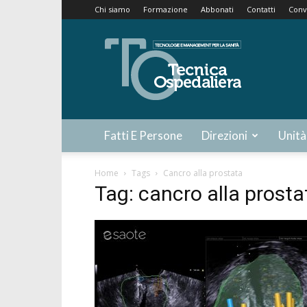
Chi siamo
Formazione
Abbonati
Contatti
Conv
Tecnica
Ospedaliera
Fatti E Persone
Direzioni
Unità
Home
Tags
Cancro alla prostata
Tag: cancro alla prosta