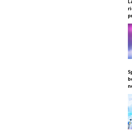
L
r
p
S
b
n