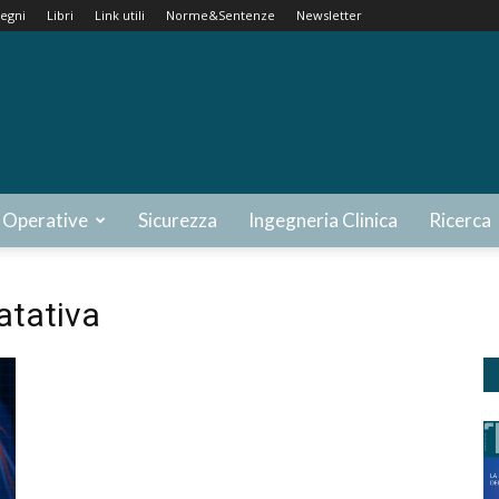
egni
Libri
Link utili
Norme&Sentenze
Newsletter
 Operative
Sicurezza
Ingegneria Clinica
Ricerca
atativa