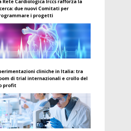
a Rete Cardiologica Irccs rafforza la
icerca: due nuovi Comitati per
rogrammare i progetti
perimentazioni cliniche in Italia: tra
oom di trial internazionali e crollo del
o profit