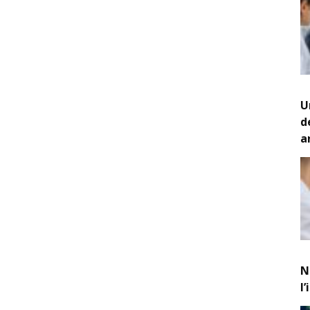
U
d
a
N
l