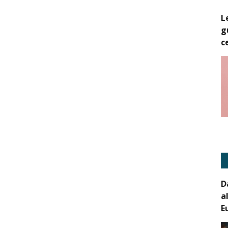
L
g
c
D
a
E