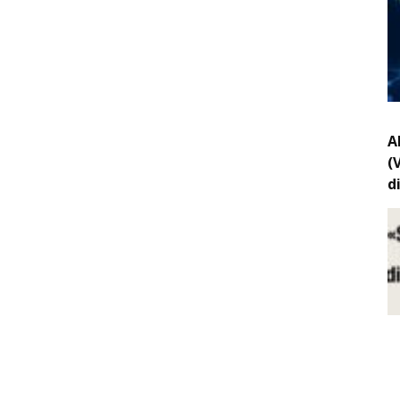
A
(
d