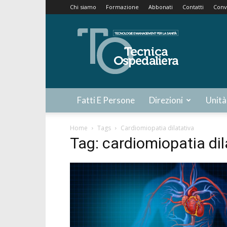
Chi siamo
Formazione
Abbonati
Contatti
Conv
Tecnica
Ospedaliera
Fatti E Persone
Direzioni
Unità
Home
Tags
Cardiomiopatia dilatativa
Tag: cardiomiopatia dil