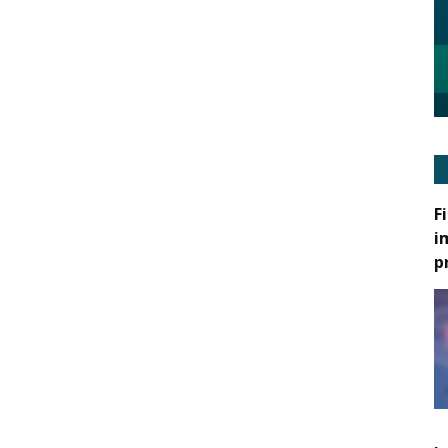
F
i
p