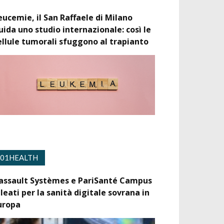
eucemie, il San Raffaele di Milano
uida uno studio internazionale: così le
ellule tumorali sfuggono al trapianto
01HEALTH
assault Systèmes e PariSanté Campus
lleati per la sanità digitale sovrana in
uropa