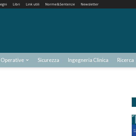
egni
Libri
Link utili
Norme&Sentenze
Newsletter
 Operative
Sicurezza
Ingegneria Clinica
Ricerca