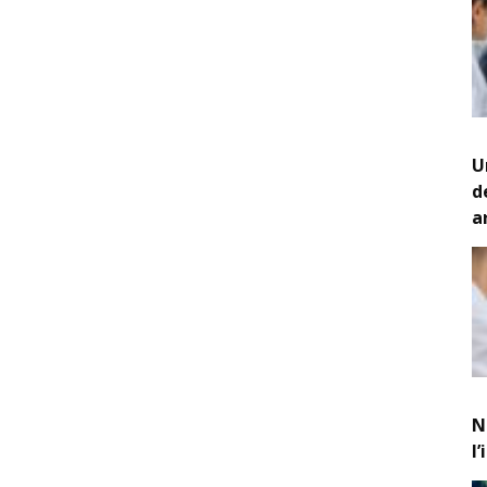
U
d
a
N
l