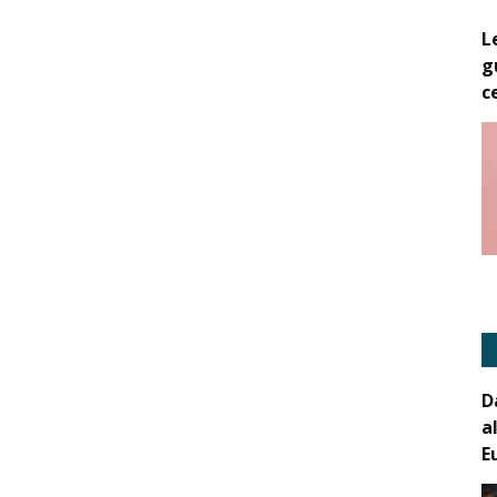
L
g
c
D
a
E