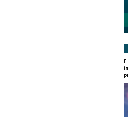
F
i
p