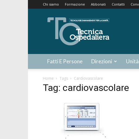
Chi siamo
Formazione
Abbonati
Contatti
Conv
Tecnica
Ospedaliera
Fatti E Persone
Direzioni
Unità
Home
Tags
Cardiovascolare
Tag: cardiovascolare