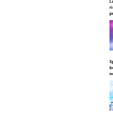
L
r
p
S
b
n