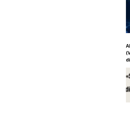
A
(
d