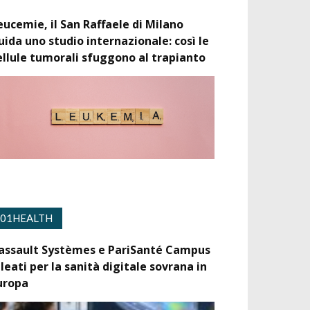
eucemie, il San Raffaele di Milano
uida uno studio internazionale: così le
ellule tumorali sfuggono al trapianto
01HEALTH
assault Systèmes e PariSanté Campus
lleati per la sanità digitale sovrana in
uropa