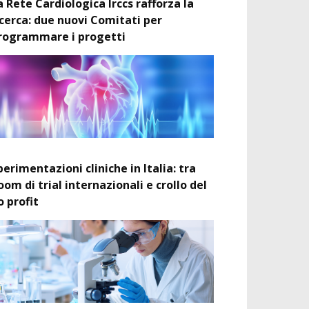
a Rete Cardiologica Irccs rafforza la
icerca: due nuovi Comitati per
rogrammare i progetti
perimentazioni cliniche in Italia: tra
oom di trial internazionali e crollo del
o profit