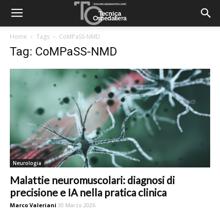
Home
Tags
CoMPaSS-NMD
Tag: CoMPaSS-NMD
Neurologia
Malattie neuromuscolari: diagnosi di
precisione e IA nella pratica clinica
Marco Valeriani
30 Marzo 2026