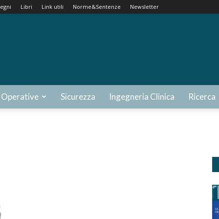
egni
Libri
Link utili
Norme&Sentenze
Newsletter
 Operative
Sicurezza
Ingegneria Clinica
Ricerca