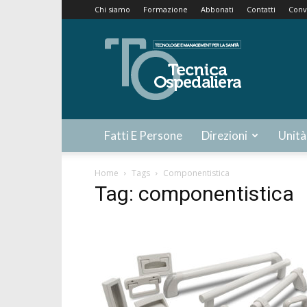
Chi siamo
Formazione
Abbonati
Contatti
Conv
Tecnica
Ospedaliera
Fatti E Persone
Direzioni
Unità
Home
Tags
Componentistica
Tag: componentistica