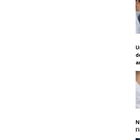
U
d
a
N
l