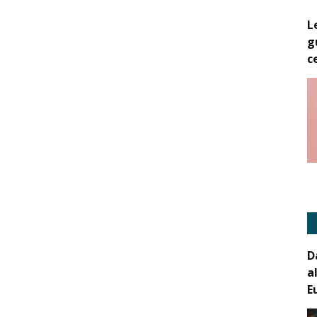
L
g
c
D
a
E