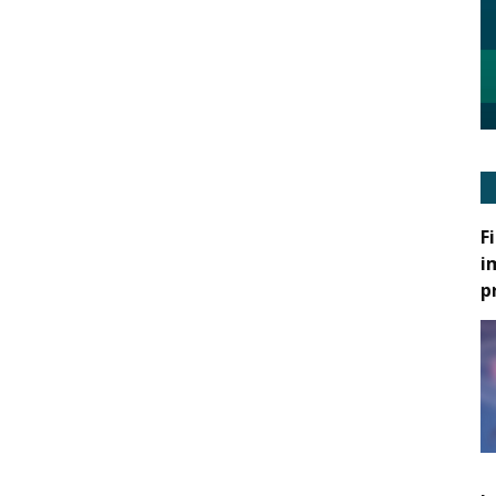
F
i
p