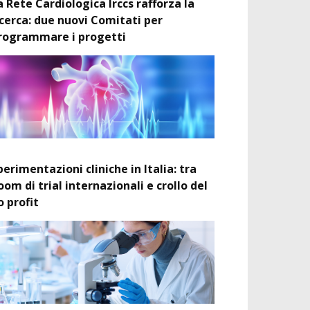
a Rete Cardiologica Irccs rafforza la
icerca: due nuovi Comitati per
rogrammare i progetti
perimentazioni cliniche in Italia: tra
oom di trial internazionali e crollo del
o profit