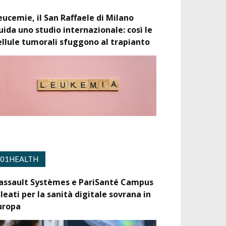
eucemie, il San Raffaele di Milano
uida uno studio internazionale: così le
ellule tumorali sfuggono al trapianto
01HEALTH
assault Systèmes e PariSanté Campus
lleati per la sanità digitale sovrana in
uropa