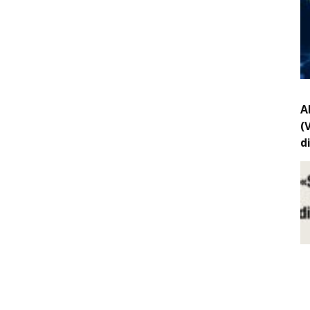
A
(
d