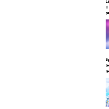
L
r
p
S
b
n